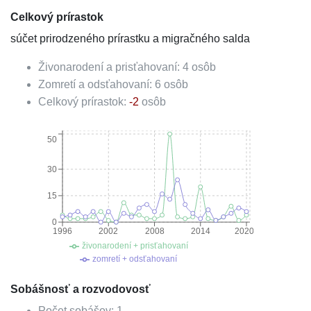
Celkový prírastok
súčet prirodzeného prírastku a migračného salda
Živonarodení a prisťahovaní:
4
osôb
Zomretí a odsťahovaní:
6
osôb
Celkový prírastok:
-2
osôb
50
30
15
0
1996
2002
2008
2014
2020
živonarodení + prisťahovaní
zomretí + odsťahovaní
Sobášnosť a rozvodovosť
Počet sobášov:
1