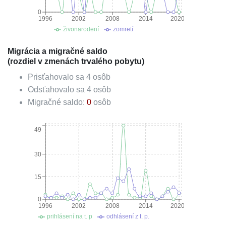
0
1996
2002
2008
2014
2020
živonarodení
zomretí
Migrácia a migračné saldo
(rozdiel v zmenách trvalého pobytu)
Prisťahovalo sa
4
osôb
Odsťahovalo sa
4
osôb
Migračné saldo:
0
osôb
49
30
15
0
1996
2002
2008
2014
2020
prihlásení na t. p
odhlásení z t. p.