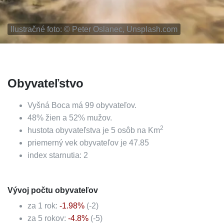
Ilustračné foto: ©
Peter Oslanec, Unsplash.com
Obyvateľstvo
Vyšná Boca
má
99
obyvateľov.
48
%
žien a
52
%
mužov.
2
hustota obyvateľstva je
5
osôb na Km
priemerný vek obyvateľov je
47.85
index starnutia:
2
Vývoj počtu obyvateľov
za 1 rok:
-1.98
%
(
-2
)
za 5 rokov:
-4.8
%
(
-5
)