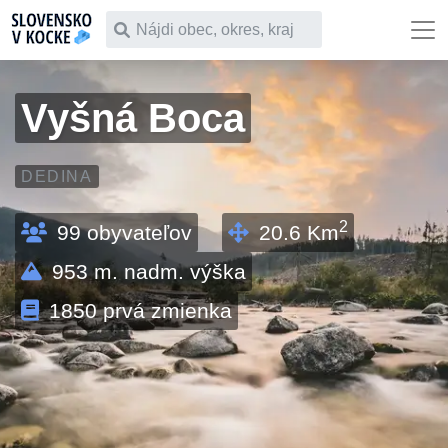
Čo chceš vyhľadať
Vyšná Boca
DEDINA
2
99
obyvateľov
20.6
Km
953
m. nadm. výška
1850
prvá zmienka