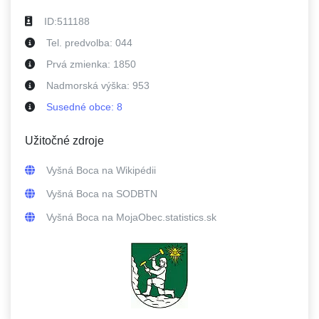
ID:
511188
Tel. predvolba:
044
Prvá zmienka:
1850
Nadmorská výška:
953
Susedné
obce
:
8
Užitočné zdroje
Vyšná Boca
na Wikipédii
Vyšná Boca
na SODBTN
Vyšná Boca
na MojaObec.statistics.sk