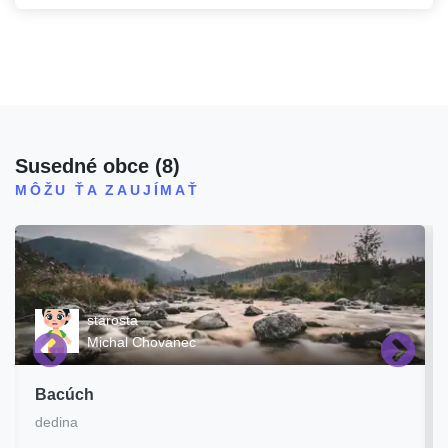
Susedné obce
(
8
)
MÔŽU ŤA ZAUJÍMAŤ
starosta
Michal Chovanec
Bacúch
dedina