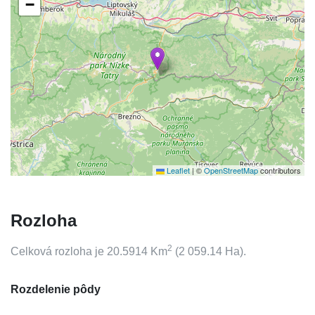
−
Leaflet
|
©
OpenStreetMap
contributors
Rozloha
2
Celková rozloha je
20.5914
Km
(
2 059.14
Ha).
Rozdelenie pôdy