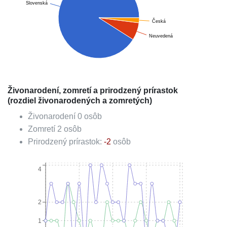
Slovenská
Česká
Neuvedená
Živonarodení, zomretí a prirodzený prírastok
(rozdiel živonarodených a zomretých)
Živonarodení
0
osôb
Zomretí
2
osôb
Prirodzený prírastok:
-2
osôb
4
2
1