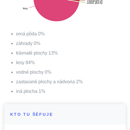
zastavané pl.
vodné plochy
lesy
orná pôda
0
%
záhrady
0
%
trávnaté plochy
13
%
lesy
84
%
vodné plochy
0
%
zastavané plochy a nádvoria
2
%
iná plocha
1
%
KTO TU ŠÉFUJE