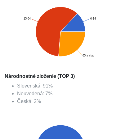
15-64
0-14
65 a viac
Národnostné zloženie (TOP 3)
Slovenská
:
91
%
Neuvedená
:
7
%
Česká
:
2
%