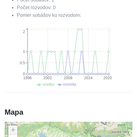
Počet rozvodov:
0
Pomer sobášov ku rozvodom:
2
1
0.5
0
1996
2002
2008
2014
2020
svadby
rozvody
Mapa
+