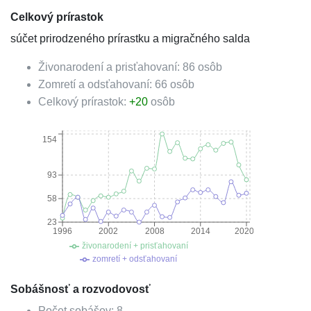
Celkový prírastok
súčet prirodzeného prírastku a migračného salda
Živonarodení a prisťahovaní:
86
osôb
Zomretí a odsťahovaní:
66
osôb
Celkový prírastok:
+
20
osôb
154
93
58
23
1996
2002
2008
2014
2020
živonarodení + prisťahovaní
zomretí + odsťahovaní
Sobášnosť a rozvodovosť
Počet sobášov:
8