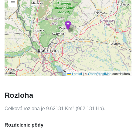
−
Leaflet
|
©
OpenStreetMap
contributors
Rozloha
2
Celková rozloha je
9.62131
Km
(
962.131
Ha).
Rozdelenie pôdy