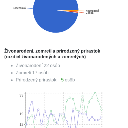
Slovenská
Neuvedená
Česká
Živonarodení, zomretí a prirodzený prírastok
(rozdiel živonarodených a zomretých)
Živonarodení
22
osôb
Zomretí
17
osôb
Prirodzený prírastok:
+
5
osôb
33
19
12