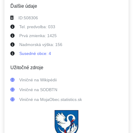
Ďalšie údaje
ID:
508306
Tel. predvolba:
033
Prvá zmienka:
1425
Nadmorská výška:
156
Susedné
obce
:
4
Užitočné zdroje
Viničné
na Wikipédii
Viničné
na SODBTN
Viničné
na MojaObec.statistics.sk