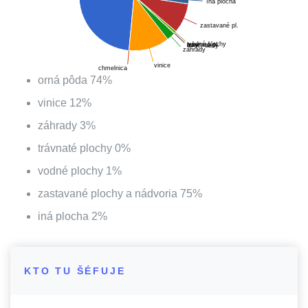
íná plocha
zastavané pl.
vodné plochy
lesy
trávnaté pl.
ovoc. sady
záhrady
vinice
chmelnica
orná pôda
74
%
vinice
12
%
záhrady
3
%
trávnaté plochy
0
%
vodné plochy
1
%
zastavané plochy a nádvoria
75
%
iná plocha
2
%
KTO TU ŠÉFUJE