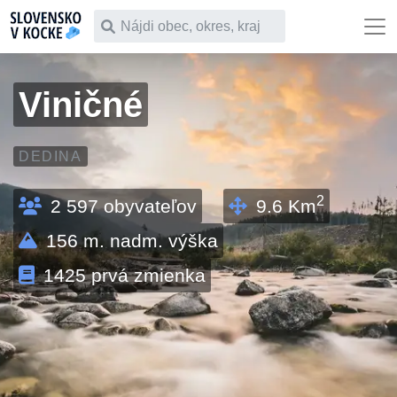
Čo chceš vyhľadať
Viničné
DEDINA
2
2 597
obyvateľov
9.6
Km
156
m. nadm. výška
1425
prvá zmienka