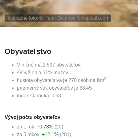
Ilustračné foto: ©
Peter Oslanec, Unsplash.com
Obyvateľstvo
Viničné
má
2 597
obyvateľov.
49
%
žien a
51
%
mužov.
2
hustota obyvateľstva je
270
osôb na Km
priemerný vek obyvateľov je
38.45
index starnutia:
0.63
Vývoj počtu obyvateľov
za 1 rok:
+
0.78
%
(
20
)
za 5 rokov:
+
12.1
%
(
281
)