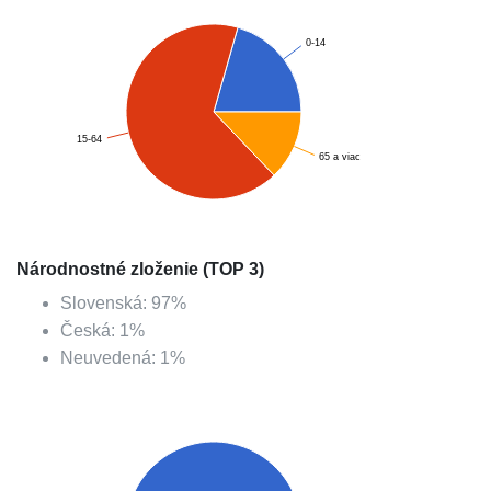
0-14
15-64
65 a viac
Národnostné zloženie (TOP 3)
Slovenská
:
97
%
Česká
:
1
%
Neuvedená
:
1
%