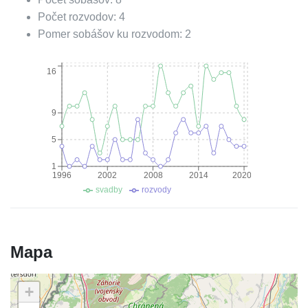
Počet rozvodov:
4
Pomer sobášov ku rozvodom:
2
16
9
5
1
1996
2002
2008
2014
2020
svadby
rozvody
Mapa
+