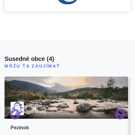
Susedné obce
(
4
)
MÔŽU ŤA ZAUJÍMAŤ
primátor
Igor Hianik
Pezinok