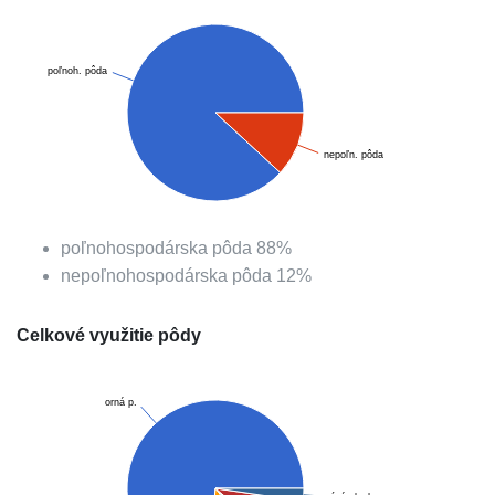
poľnoh. pôda
nepoľn. pôda
poľnohospodárska pôda
88
%
nepoľnohospodárska pôda
12
%
Celkové využitie pôdy
orná p.