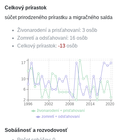
Celkový prírastok
súčet prirodzeného prírastku a migračného salda
Živonarodení a prisťahovaní:
3
osôb
Zomretí a odsťahovaní:
16
osôb
Celkový prírastok:
-13
osôb
17
10
6
2
1996
2002
2008
2014
2020
živonarodení + prisťahovaní
zomretí + odsťahovaní
Sobášnosť a rozvodovosť
Počet sobášov:
0