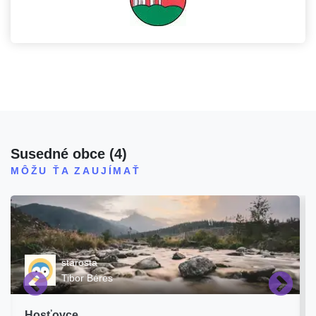
Susedné obce
(
4
)
MÔŽU ŤA ZAUJÍMAŤ
starosta
Tibor Béres
Hosťovce