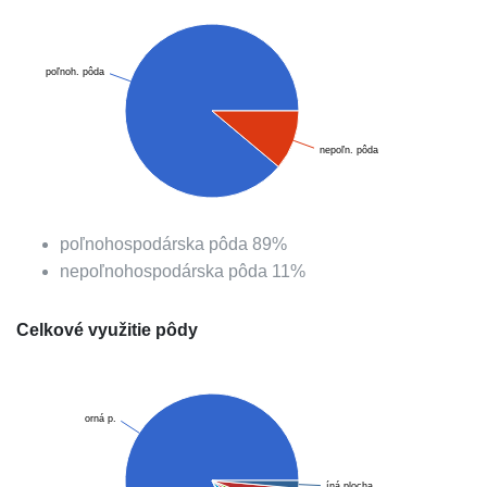
poľnoh. pôda
nepoľn. pôda
poľnohospodárska pôda
89
%
nepoľnohospodárska pôda
11
%
Celkové využitie pôdy
orná p.
íná plocha