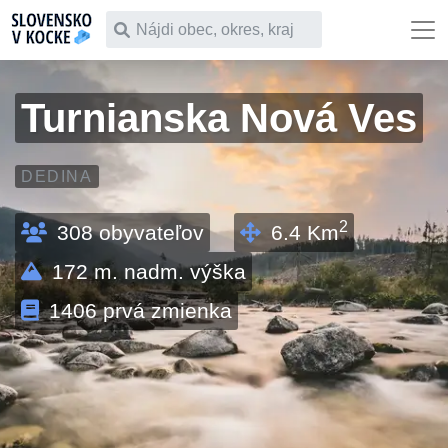
Čo chceš vyhľadať
Turnianska Nová Ves
DEDINA
2
308
obyvateľov
6.4
Km
172
m. nadm. výška
1406
prvá zmienka