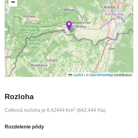
−
Leaflet
|
©
OpenStreetMap
contributors
Rozloha
2
Celková rozloha je
6.42444
Km
(
642.444
Ha).
Rozdelenie pôdy