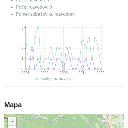
Počet rozvodov:
0
Pomer sobášov ku rozvodom:
4
2
1
0
1996
2002
2008
2014
2020
svadby
rozvody
Mapa
+