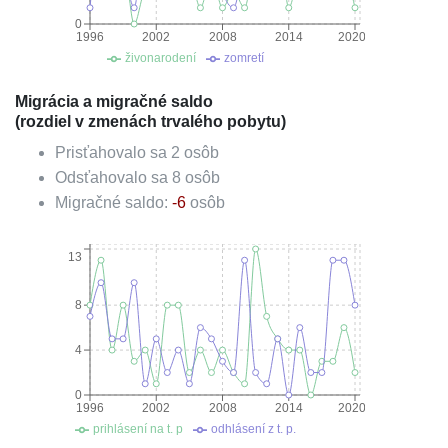
0
1996
2002
2008
2014
2020
živonarodení
zomretí
Migrácia a migračné saldo
(rozdiel v zmenách trvalého pobytu)
Prisťahovalo sa
2
osôb
Odsťahovalo sa
8
osôb
Migračné saldo:
-6
osôb
13
8
4
0
1996
2002
2008
2014
2020
prihlásení na t. p
odhlásení z t. p.