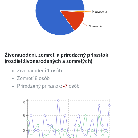
Neuvedená
Slovenská
Živonarodení, zomretí a prirodzený prírastok
(rozdiel živonarodených a zomretých)
Živonarodení
1
osôb
Zomretí
8
osôb
Prirodzený prírastok:
-7
osôb
9
6
3