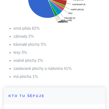
zastavané pl.
vodné plochy
lesy
trávnaté pl.
ovoc. sady
záhrady
chmelnica
vinice
orná pôda
82
%
záhrady
2
%
trávnaté plochy
5
%
lesy
3
%
vodné plochy
2
%
zastavané plochy a nádvoria
41
%
iná plocha
1
%
KTO TU ŠÉFUJE