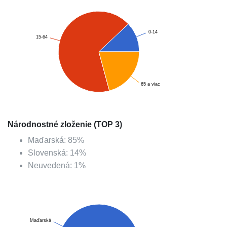
0-14
15-64
65 a viac
Národnostné zloženie (TOP 3)
Maďarská
:
85
%
Slovenská
:
14
%
Neuvedená
:
1
%
Maďarská