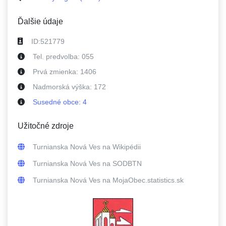
Ďalšie údaje
ID:
521779
Tel. predvolba:
055
Prvá zmienka:
1406
Nadmorská výška:
172
Susedné
obce
:
4
Užitočné zdroje
Turnianska Nová Ves
na Wikipédii
Turnianska Nová Ves
na SODBTN
Turnianska Nová Ves
na MojaObec.statistics.sk