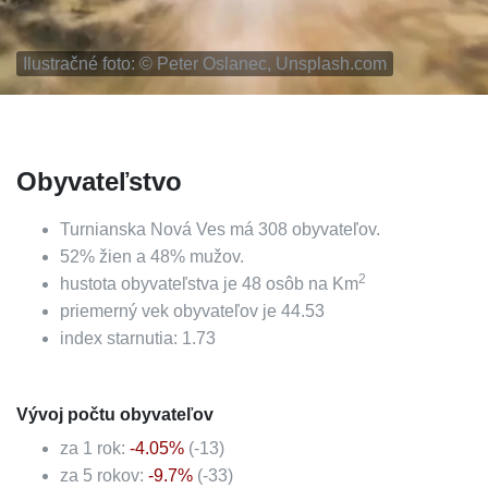
Ilustračné foto: ©
Peter Oslanec, Unsplash.com
Obyvateľstvo
Turnianska Nová Ves
má
308
obyvateľov.
52
%
žien a
48
%
mužov.
2
hustota obyvateľstva je
48
osôb na Km
priemerný vek obyvateľov je
44.53
index starnutia:
1.73
Vývoj počtu obyvateľov
za 1 rok:
-4.05
%
(
-13
)
za 5 rokov:
-9.7
%
(
-33
)