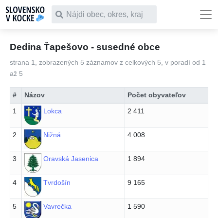
Čo chceš vyhľadať
Dedina Ťapešovo - susedné obce
strana 1, zobrazených 5 záznamov z celkových 5, v poradí od 1
až 5
#
Názov
Počet obyvateľov
1
Lokca
2 411
2
Nižná
4 008
3
Oravská Jasenica
1 894
4
Tvrdošín
9 165
5
Vavrečka
1 590