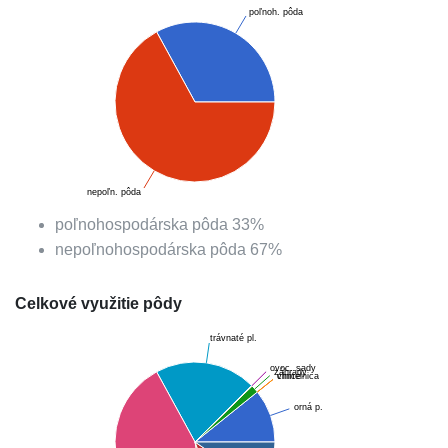
poľnoh. pôda
nepoľn. pôda
poľnohospodárska pôda
33
%
nepoľnohospodárska pôda
67
%
Celkové využitie pôdy
trávnaté pl.
ovoc. sady
záhrady
chmelnica
vinice
orná p.