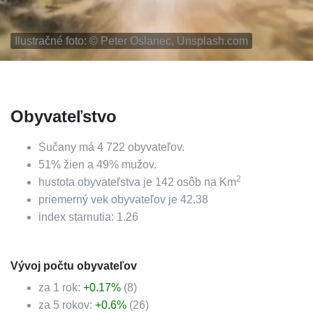
Ilustračné foto: ©
Peter Oslanec, Unsplash.com
Obyvateľstvo
Sučany
má
4 722
obyvateľov.
51
%
žien a
49
%
mužov.
2
hustota obyvateľstva je
142
osôb na Km
priemerný vek obyvateľov je
42.38
index starnutia:
1.26
Vývoj počtu obyvateľov
za 1 rok:
+
0.17
%
(
8
)
za 5 rokov:
+
0.6
%
(
26
)