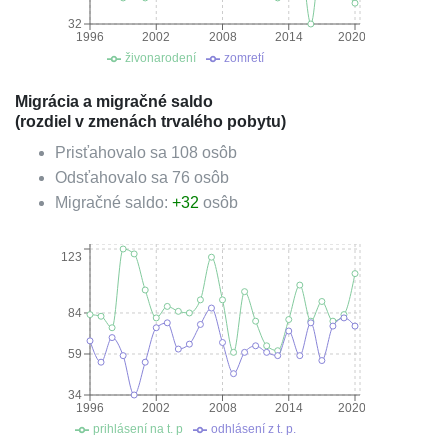
32
1996
2002
2008
2014
2020
živonarodení
zomretí
Migrácia a migračné saldo
(rozdiel v zmenách trvalého pobytu)
Prisťahovalo sa
108
osôb
Odsťahovalo sa
76
osôb
Migračné saldo:
+
32
osôb
123
84
59
34
1996
2002
2008
2014
2020
prihlásení na t. p
odhlásení z t. p.