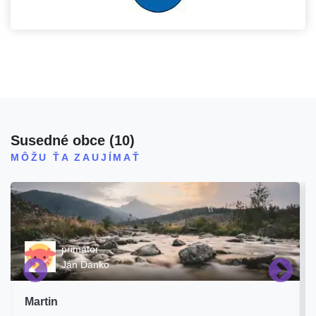
Susedné obce
(
10
)
MÔŽU ŤA ZAUJÍMAŤ
primátor
Ján Danko
Martin