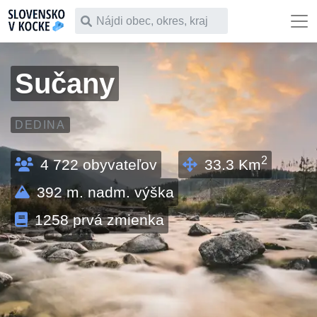
Čo chceš vyhľadať
Sučany
DEDINA
2
4 722
obyvateľov
33.3
Km
392
m. nadm. výška
1258
prvá zmienka