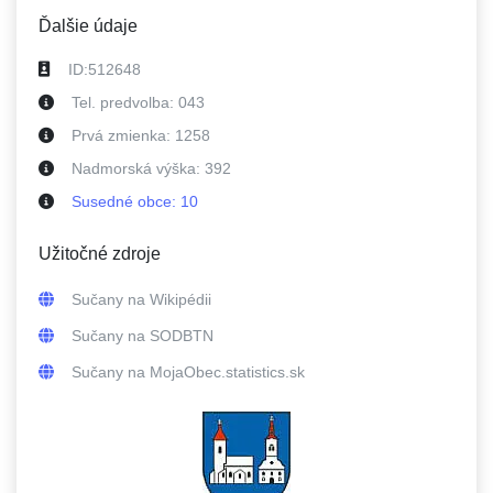
Ďalšie údaje
ID:
512648
Tel. predvolba:
043
Prvá zmienka:
1258
Nadmorská výška:
392
Susedné
obce
:
10
Užitočné zdroje
Sučany
na Wikipédii
Sučany
na SODBTN
Sučany
na MojaObec.statistics.sk