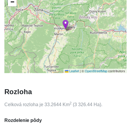
−
Leaflet
|
©
OpenStreetMap
contributors
Rozloha
2
Celková rozloha je
33.2644
Km
(
3 326.44
Ha).
Rozdelenie pôdy