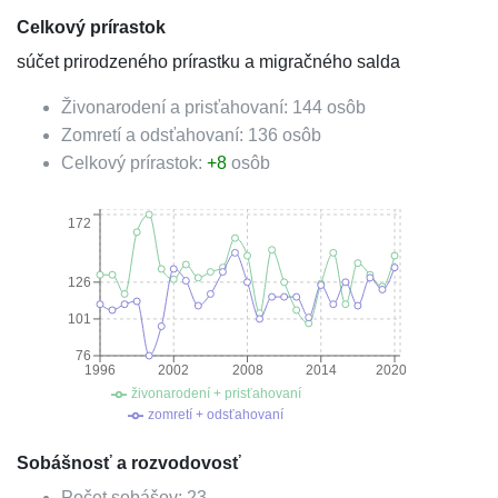
Celkový prírastok
súčet prirodzeného prírastku a migračného salda
Živonarodení a prisťahovaní:
144
osôb
Zomretí a odsťahovaní:
136
osôb
Celkový prírastok:
+
8
osôb
172
126
101
76
1996
2002
2008
2014
2020
živonarodení + prisťahovaní
zomretí + odsťahovaní
Sobášnosť a rozvodovosť
Počet sobášov:
23