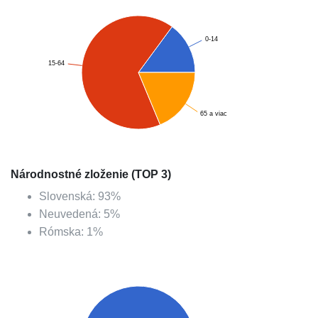
0-14
15-64
65 a viac
Národnostné zloženie (TOP 3)
Slovenská
:
93
%
Neuvedená
:
5
%
Rómska
:
1
%