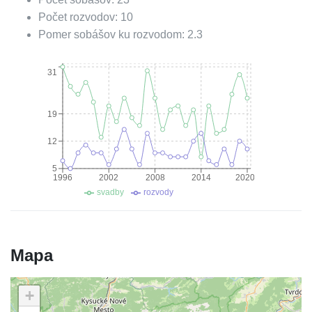
Počet rozvodov:
10
Pomer sobášov ku rozvodom:
2.3
31
19
12
5
1996
2002
2008
2014
2020
svadby
rozvody
Mapa
+