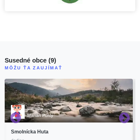
Susedné obce
(
9
)
MÔŽU ŤA ZAUJÍMAŤ
starosta
Marián Pohly
Smolnícka Huta