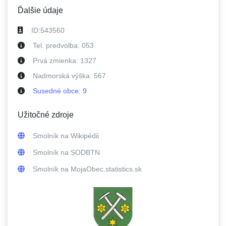
Ďalšie údaje
ID:
543560
Tel. predvolba:
053
Prvá zmienka:
1327
Nadmorská výška:
567
Susedné
obce
:
9
Užitočné zdroje
Smolník
na Wikipédii
Smolník
na SODBTN
Smolník
na MojaObec.statistics.sk