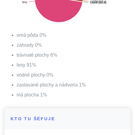
zastavané pl.
lesy
vodné plochy
orná pôda
0
%
záhrady
0
%
trávnaté plochy
6
%
lesy
91
%
vodné plochy
0
%
zastavané plochy a nádvoria
1
%
iná plocha
1
%
KTO TU ŠÉFUJE