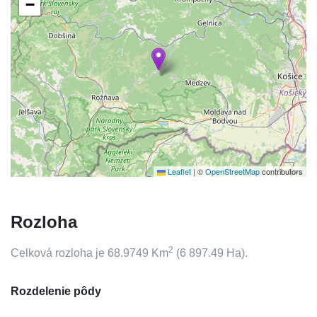
−
Leaflet
|
©
OpenStreetMap
contributors
Rozloha
2
Celková rozloha je
68.9749
Km
(
6 897.49
Ha).
Rozdelenie pôdy