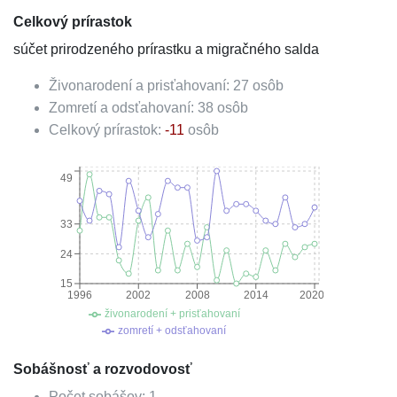
Celkový prírastok
súčet prirodzeného prírastku a migračného salda
Živonarodení a prisťahovaní:
27
osôb
Zomretí a odsťahovaní:
38
osôb
Celkový prírastok:
-11
osôb
49
33
24
15
1996
2002
2008
2014
2020
živonarodení + prisťahovaní
zomretí + odsťahovaní
Sobášnosť a rozvodovosť
Počet sobášov:
1