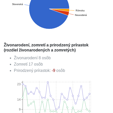
Slovenská
Rómska
Neuvedená
Živonarodení, zomretí a prirodzený prírastok
(rozdiel živonarodených a zomretých)
Živonarodení
8
osôb
Zomretí
17
osôb
Prirodzený prírastok:
-9
osôb
23
14
9