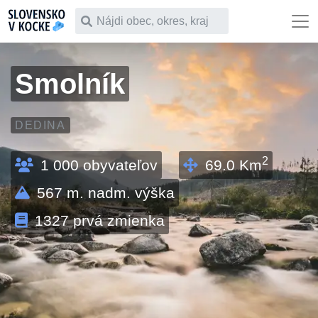
Čo chceš vyhľadať
Smolník
DEDINA
2
1 000
obyvateľov
69.0
Km
567
m. nadm. výška
1327
prvá zmienka