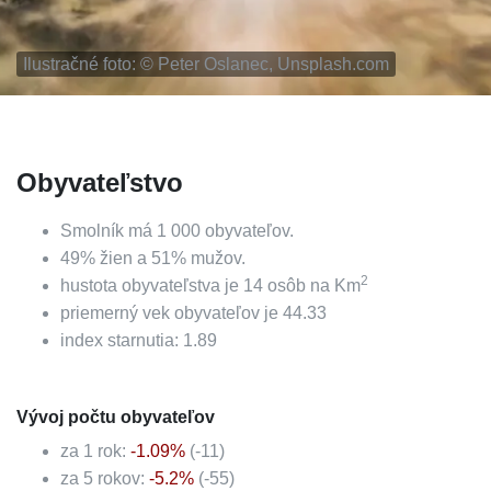
Ilustračné foto: ©
Peter Oslanec, Unsplash.com
Obyvateľstvo
Smolník
má
1 000
obyvateľov.
49
%
žien a
51
%
mužov.
2
hustota obyvateľstva je
14
osôb na Km
priemerný vek obyvateľov je
44.33
index starnutia:
1.89
Vývoj počtu obyvateľov
za 1 rok:
-1.09
%
(
-11
)
za 5 rokov:
-5.2
%
(
-55
)