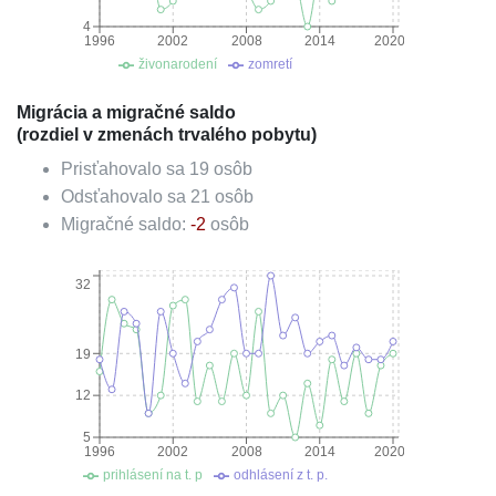
4
1996
2002
2008
2014
2020
živonarodení
zomretí
Migrácia a migračné saldo
(rozdiel v zmenách trvalého pobytu)
Prisťahovalo sa
19
osôb
Odsťahovalo sa
21
osôb
Migračné saldo:
-2
osôb
32
19
12
5
1996
2002
2008
2014
2020
prihlásení na t. p
odhlásení z t. p.