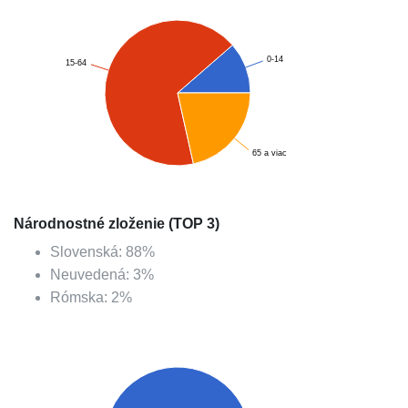
0-14
15-64
65 a viac
Národnostné zloženie (TOP 3)
Slovenská
:
88
%
Neuvedená
:
3
%
Rómska
:
2
%