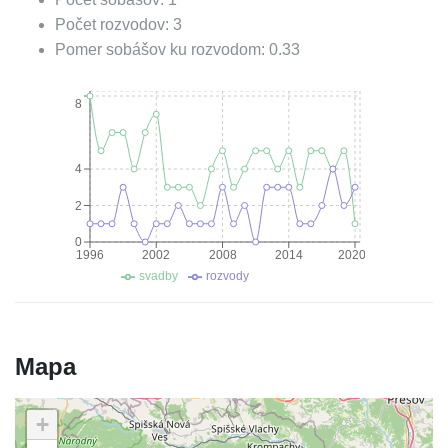
Počet rozvodov:
3
Pomer sobášov ku rozvodom:
0.33
8
4
2
0
1996
2002
2008
2014
2020
svadby
rozvody
Mapa
+