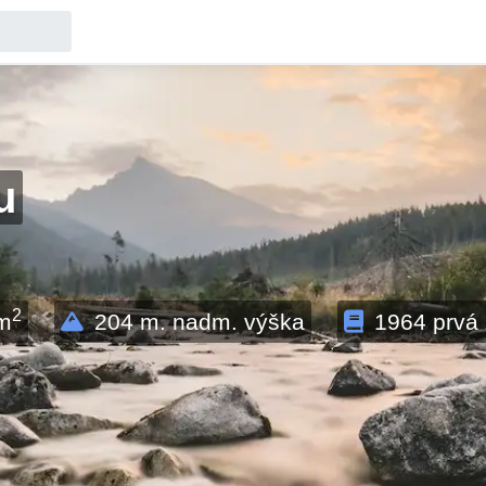
u
2
m
204
m. nadm. výška
1964
prvá