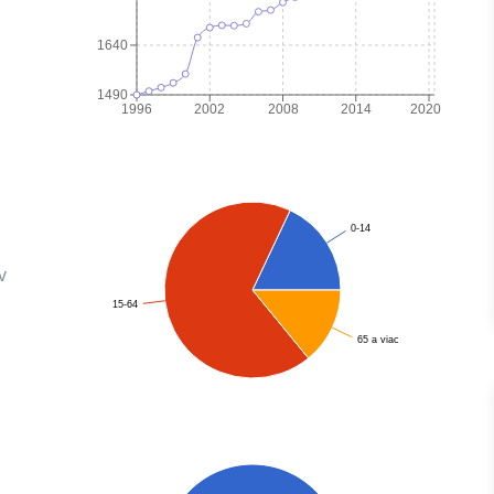
1640
1490
1996
2002
2008
2014
2020
0-14
v
15-64
65 a viac