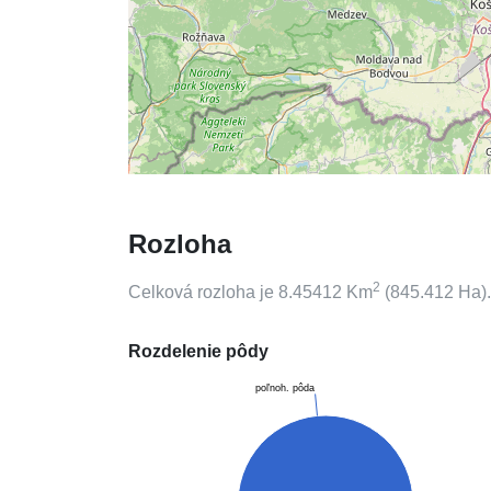
Rozloha
2
Celková rozloha je
8.45412
Km
(
845.412
Ha).
Rozdelenie pôdy
poľnoh. pôda