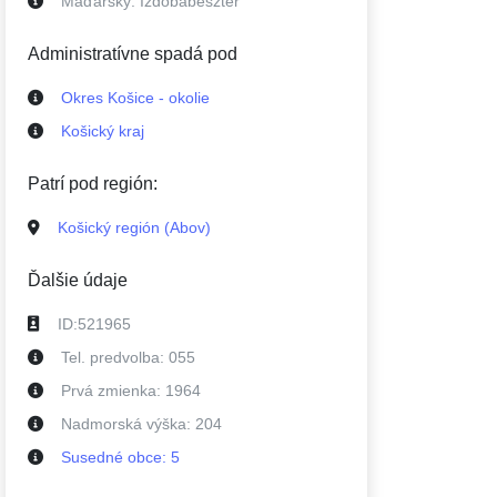
Maďarsky:
Izdobabeszter
Administratívne spadá pod
Okres Košice - okolie
Košický kraj
Patrí pod región:
Košický región (Abov)
Ďalšie údaje
ID:
521965
Tel. predvolba:
055
Prvá zmienka:
1964
Nadmorská výška:
204
Susedné
obce
:
5