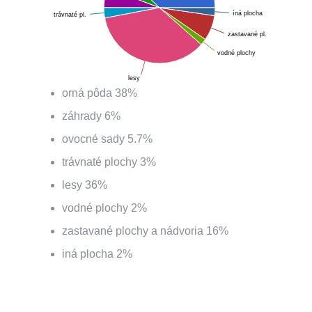
íná plocha
trávnaté pl.
zastavané pl.
vodné plochy
lesy
orná pôda
38
%
záhrady
6
%
ovocné sady
5.7
%
trávnaté plochy
3
%
lesy
36
%
vodné plochy
2
%
zastavané plochy a nádvoria
16
%
iná plocha
2
%