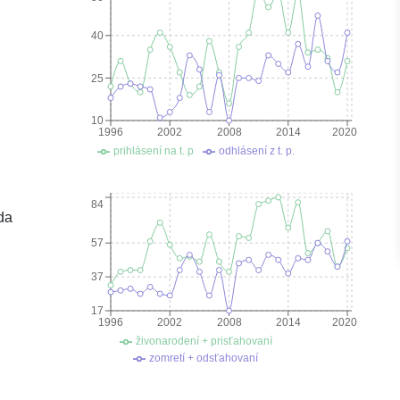
40
25
10
1996
2002
2008
2014
2020
prihlásení na t. p
odhlásení z t. p.
84
da
57
37
17
1996
2002
2008
2014
2020
živonarodení + prisťahovaní
zomretí + odsťahovaní