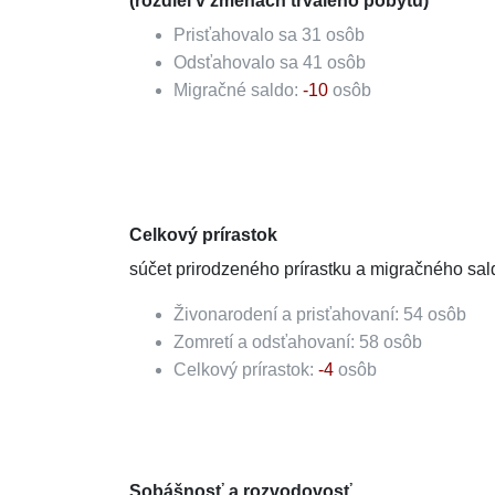
(rozdiel v zmenách trvalého pobytu)
Prisťahovalo sa
31
osôb
Odsťahovalo sa
41
osôb
Migračné saldo:
-10
osôb
Celkový prírastok
súčet prirodzeného prírastku a migračného sal
Živonarodení a prisťahovaní:
54
osôb
Zomretí a odsťahovaní:
58
osôb
Celkový prírastok:
-4
osôb
Sobášnosť a rozvodovosť