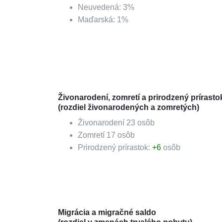
Neuvedená
:
3
%
Maďarská
:
1
%
Živonarodení, zomretí a prirodzený prírasto
(rozdiel živonarodených a zomretých)
Živonarodení
23
osôb
Zomretí
17
osôb
Prirodzený prírastok:
+
6
osôb
Migrácia a migračné saldo