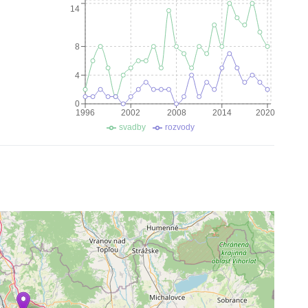
14
8
4
0
1996
2002
2008
2014
2020
svadby
rozvody