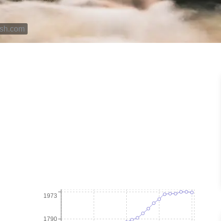
ash.com
1973
1790