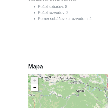
Počet sobášov:
8
Počet rozvodov:
2
Pomer sobášov ku rozvodom:
4
Mapa
+
−