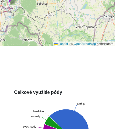
Leaflet
|
©
OpenStreetMap
contributors
Celkové využitie pôdy
orná p.
chmelnica
vinice
záhrady
ovoc. sady