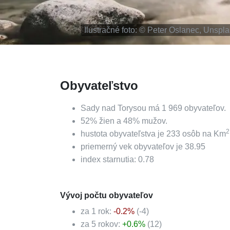
Ilustračné foto: ©
Peter Oslanec, Unspl
Obyvateľstvo
Sady nad Torysou
má
1 969
obyvateľov.
52
%
žien a
48
%
mužov.
2
hustota obyvateľstva je
233
osôb na Km
priemerný vek obyvateľov je
38.95
index starnutia:
0.78
Vývoj počtu obyvateľov
za 1 rok:
-0.2
%
(
-4
)
za 5 rokov:
+
0.6
%
(
12
)