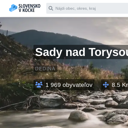
Čo chceš vyhľadať
Sady nad Toryso
DEDINA
1 969
obyvateľov
8.5
K