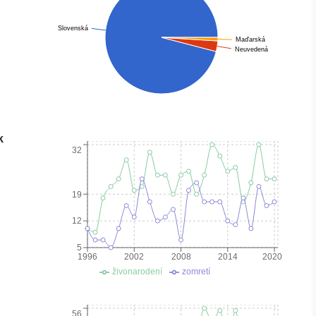
Slovenská
Maďarská
Neuvedená
k
32
19
12
5
1996
2002
2008
2014
2020
živonarodení
zomretí
56