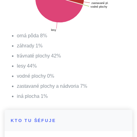
zastavané pl.
vodné plochy
lesy
orná pôda
8
%
záhrady
1
%
trávnaté plochy
42
%
lesy
44
%
vodné plochy
0
%
zastavané plochy a nádvoria
7
%
iná plocha
1
%
KTO TU ŠÉFUJE