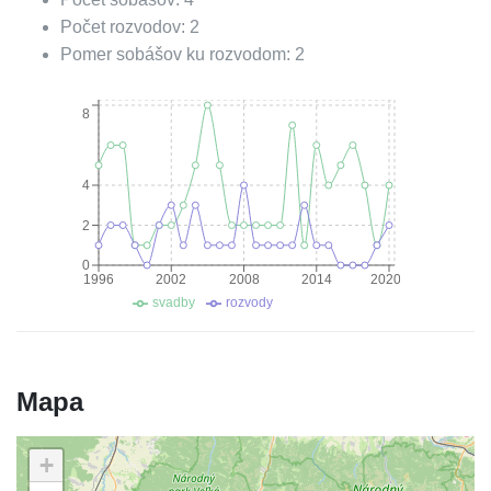
Počet rozvodov:
2
Pomer sobášov ku rozvodom:
2
8
4
2
0
1996
2002
2008
2014
2020
svadby
rozvody
Mapa
+