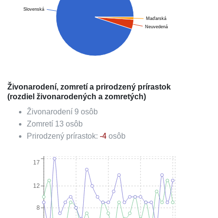
Slovenská
Maďarská
Neuvedená
Živonarodení, zomretí a prirodzený prírastok
(rozdiel živonarodených a zomretých)
Živonarodení
9
osôb
Zomretí
13
osôb
Prirodzený prírastok:
-4
osôb
17
12
8