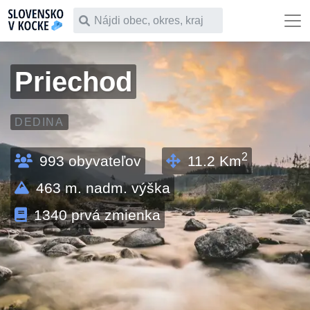
Čo chceš vyhľadať
Priechod
DEDINA
2
993
obyvateľov
11.2
Km
463
m. nadm. výška
1340
prvá zmienka