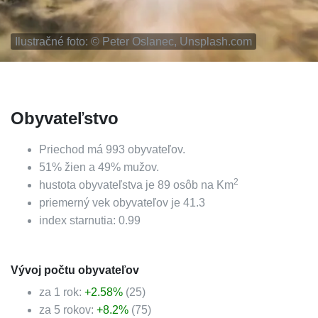
Ilustračné foto: ©
Peter Oslanec, Unsplash.com
Obyvateľstvo
Priechod
má
993
obyvateľov.
51
%
žien a
49
%
mužov.
2
hustota obyvateľstva je
89
osôb na Km
priemerný vek obyvateľov je
41.3
index starnutia:
0.99
Vývoj počtu obyvateľov
za 1 rok:
+
2.58
%
(
25
)
za 5 rokov:
+
8.2
%
(
75
)