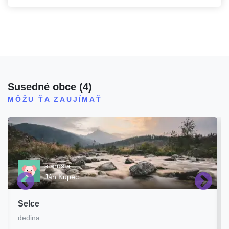
Susedné obce
(
4
)
MÔŽU ŤA ZAUJÍMAŤ
starosta
Ján Kupec
Selce
dedina