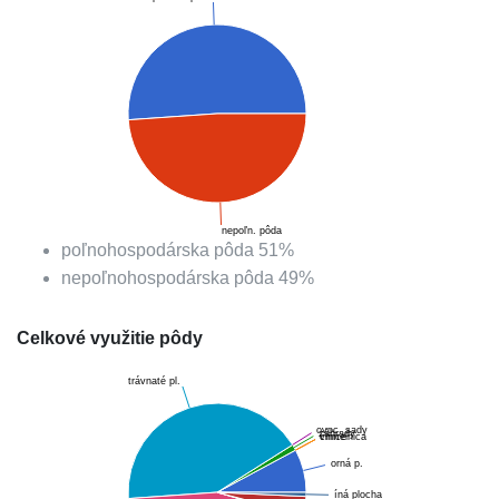
nepoľn. pôda
poľnohospodárska pôda
51
%
nepoľnohospodárska pôda
49
%
Celkové využitie pôdy
trávnaté pl.
ovoc. sady
záhrady
chmelnica
vinice
orná p.
íná plocha