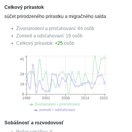
Celkový prírastok
súčet prirodzeného prírastku a migračného salda
Živonarodení a prisťahovaní:
44
osôb
Zomretí a odsťahovaní:
19
osôb
Celkový prírastok:
+
25
osôb
45
28
18
8
1996
2002
2008
2014
2020
živonarodení + prisťahovaní
zomretí + odsťahovaní
Sobášnosť a rozvodovosť
Počet sobášov:
4