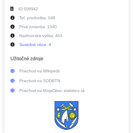
ID:
508942
Tel. predvolba:
048
Prvá zmienka:
1340
Nadmorská výška:
463
Susedné
obce
:
4
Užitočné zdroje
Priechod
na Wikipédii
Priechod
na SODBTN
Priechod
na MojaObec.statistics.sk