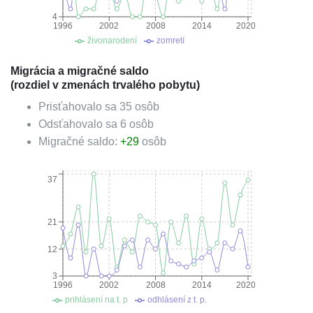
4
1996
2002
2008
2014
2020
živonarodení
zomretí
Migrácia a migračné saldo
(rozdiel v zmenách trvalého pobytu)
Prisťahovalo sa
35
osôb
Odsťahovalo sa
6
osôb
Migračné saldo:
+
29
osôb
37
21
12
3
1996
2002
2008
2014
2020
prihlásení na t. p
odhlásení z t. p.