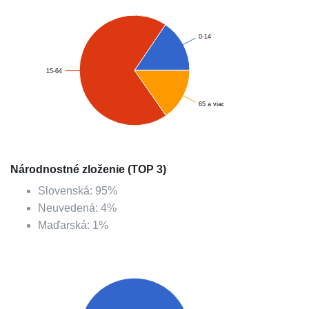
0-14
15-64
65 a viac
Národnostné zloženie (TOP 3)
Slovenská
:
95
%
Neuvedená
:
4
%
Maďarská
:
1
%