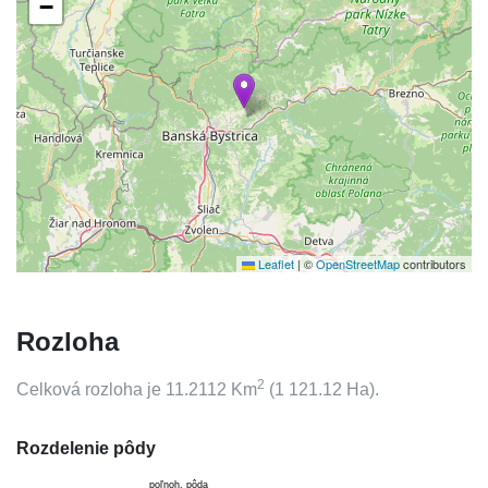
−
Leaflet
|
©
OpenStreetMap
contributors
Rozloha
2
Celková rozloha je
11.2112
Km
(
1 121.12
Ha).
Rozdelenie pôdy
poľnoh. pôda