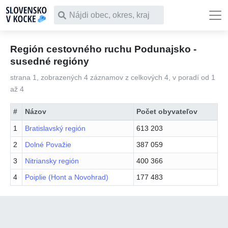
Čo chceš vyhľadať
Región cestovného ruchu Podunajsko -
susedné regióny
strana 1, zobrazených 4 záznamov z celkových 4, v poradí od 1
až 4
#
Názov
Počet obyvateľov
1
Bratislavský región
613 203
2
Dolné Považie
387 059
3
Nitriansky región
400 366
4
Poiplie (Hont a Novohrad)
177 483