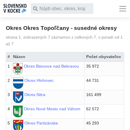
Čo chceš vyhľadať
Okres Okres Topoľčany - susedné okresy
strana 1, zobrazených 7 záznamov z celkových 7, v poradí od 1
až 7
#
Názov
Počet obyvateľov
1
Okres Bánovce nad Bebravou
35 972
2
Okres Hlohovec
44 731
3
Okres Nitra
161 499
4
Okres Nové Mesto nad Váhom
62 572
5
Okres Partizánske
45 293