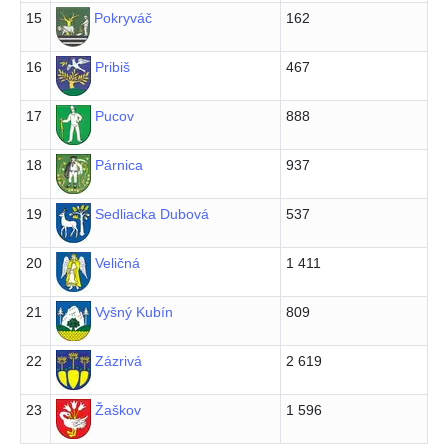
15
Pokryváč
162
16
Pribiš
467
17
Pucov
888
18
Párnica
937
19
Sedliacka Dubová
537
20
Veličná
1 411
21
Vyšný Kubín
809
22
Zázrivá
2 619
23
Žaškov
1 596