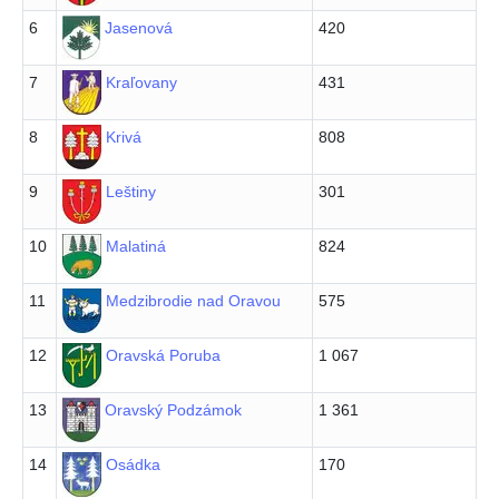
6
Jasenová
420
7
Kraľovany
431
8
Krivá
808
9
Leštiny
301
10
Malatiná
824
11
Medzibrodie nad Oravou
575
12
Oravská Poruba
1 067
13
Oravský Podzámok
1 361
14
Osádka
170