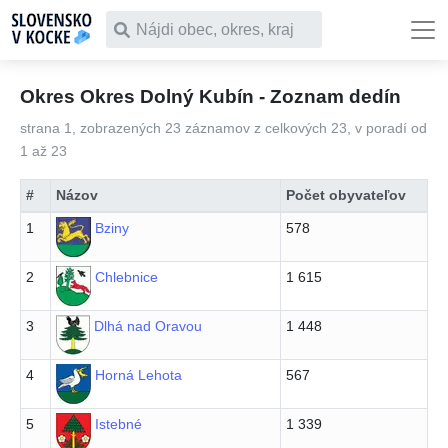
Čo chceš vyhľadať
Okres Okres Dolný Kubín - Zoznam dedín
strana 1, zobrazených 23 záznamov z celkových 23, v poradí od
1 až 23
#
Názov
Počet obyvateľov
1
Bziny
578
2
Chlebnice
1 615
3
Dlhá nad Oravou
1 448
4
Horná Lehota
567
5
Istebné
1 339