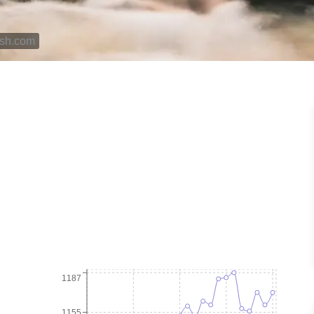
ash.com
1187
1155