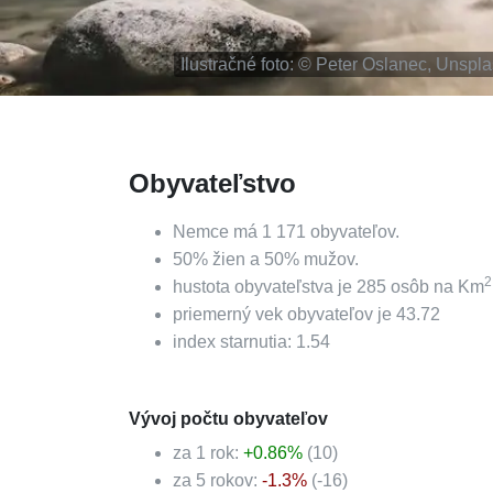
Ilustračné foto: ©
Peter Oslanec, Unspl
Obyvateľstvo
Nemce
má
1 171
obyvateľov.
50
%
žien a
50
%
mužov.
2
hustota obyvateľstva je
285
osôb na Km
priemerný vek obyvateľov je
43.72
index starnutia:
1.54
Vývoj počtu obyvateľov
za 1 rok:
+
0.86
%
(
10
)
za 5 rokov:
-1.3
%
(
-16
)