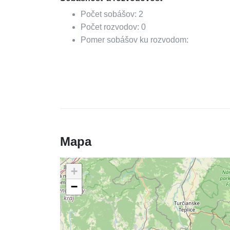
Počet sobášov:
2
Počet rozvodov:
0
Pomer sobášov ku rozvodom:
Mapa
+
−