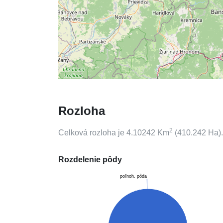
Rozloha
2
Celková rozloha je
4.10242
Km
(
410.242
Ha).
Rozdelenie pôdy
poľnoh. pôda