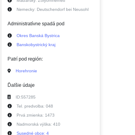
Maďarsky:
Zólyomnémeti
Nemecky:
Deutschendorf bei Neusohl
Administratívne spadá pod
Okres Banská Bystrica
Banskobystrický kraj
Patrí pod región:
Horehronie
Ďalšie údaje
ID:
557285
Tel. predvolba:
048
Prvá zmienka:
1473
Nadmorská výška:
410
Susedné
obce
:
4