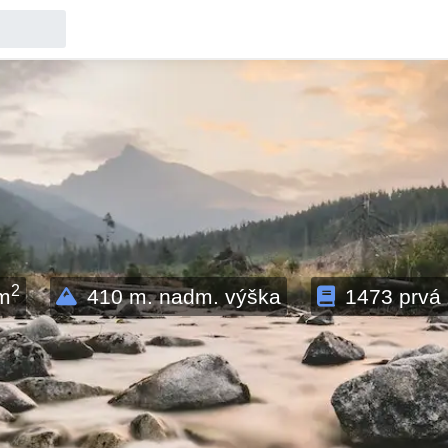
2
m
410
m. nadm. výška
1473
prvá