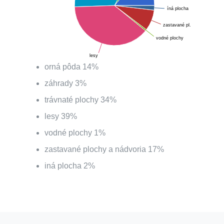
íná plocha
zastavané pl.
vodné plochy
lesy
orná pôda
14
%
záhrady
3
%
trávnaté plochy
34
%
lesy
39
%
vodné plochy
1
%
zastavané plochy a nádvoria
17
%
iná plocha
2
%