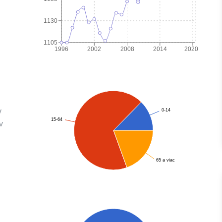
1130
1105
1996
2002
2008
2014
2020
v
0-14
15-64
v
65 a viac