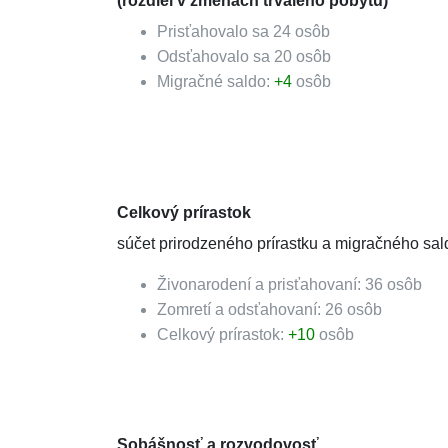
(rozdiel v zmenách trvalého pobytu)
Prisťahovalo sa
24
osôb
Odsťahovalo sa
20
osôb
Migračné saldo:
+
4
osôb
Celkový prírastok
súčet prirodzeného prírastku a migračného sal
Živonarodení a prisťahovaní:
36
osôb
Zomretí a odsťahovaní:
26
osôb
Celkový prírastok:
+
10
osôb
Sobášnosť a rozvodovosť