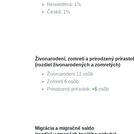
Neuvedená
:
1
%
Česká
:
1
%
Živonarodení, zomretí a prirodzený prírasto
(rozdiel živonarodených a zomretých)
Živonarodení
12
osôb
Zomretí
6
osôb
Prirodzený prírastok:
+
6
osôb
Migrácia a migračné saldo