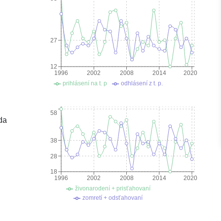
27
12
1996
2002
2008
2014
2020
prihlásení na t. p
odhlásení z t. p.
58
da
38
28
18
1996
2002
2008
2014
2020
živonarodení + prisťahovaní
zomretí + odsťahovaní