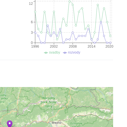
12
6
3
0
1996
2002
2008
2014
2020
svadby
rozvody