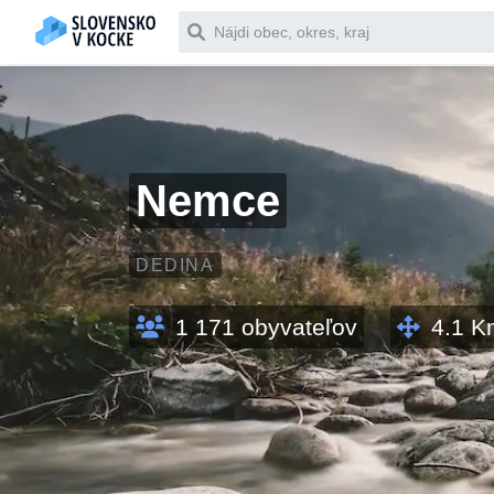
Čo chceš vyhľadať
Nemce
DEDINA
1 171
obyvateľov
4.1
K