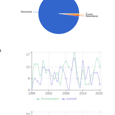
Slovenská
Česká
Neuvedená
k
17
12
8
4
1996
2002
2008
2014
2020
živonarodení
zomretí
53