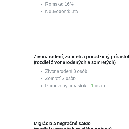
Rómska
:
16
%
Neuvedená
:
3
%
Živonarodení, zomretí a prirodzený prírasto
(rozdiel živonarodených a zomretých)
Živonarodení
3
osôb
Zomretí
2
osôb
Prirodzený prírastok:
+
1
osôb
Migrácia a migračné saldo