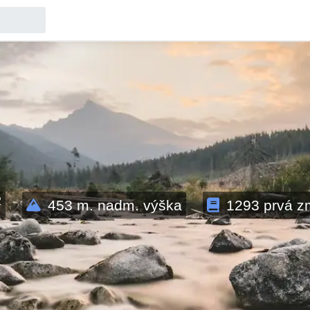
2
453
m. nadm. výška
1293
prvá z