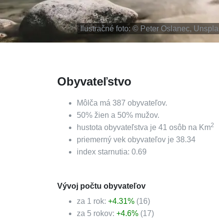
Ilustračné foto: ©
Peter Oslanec, Unspl
Obyvateľstvo
Môlča
má
387
obyvateľov.
50
%
žien a
50
%
mužov.
2
hustota obyvateľstva je
41
osôb na Km
priemerný vek obyvateľov je
38.34
index starnutia:
0.69
Vývoj počtu obyvateľov
za 1 rok:
+
4.31
%
(
16
)
za 5 rokov:
+
4.6
%
(
17
)