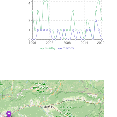
4
2
1
0
1996
2002
2008
2014
2020
svadby
rozvody