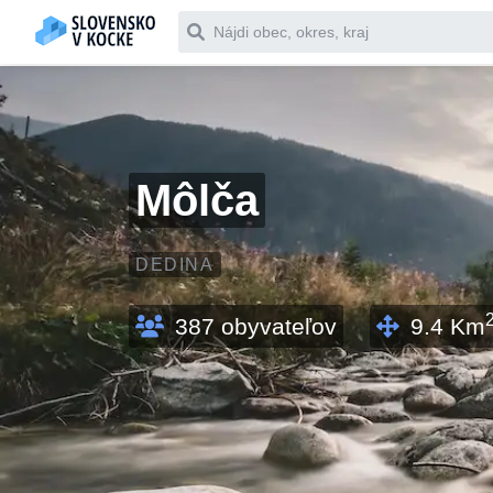
Čo chceš vyhľadať
Môlča
DEDINA
387
obyvateľov
9.4
Km