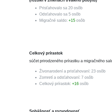
(rozdiel v zmenách trvalého pobytu)
Prisťahovalo sa
20
osôb
Odsťahovalo sa
5
osôb
Migračné saldo:
+
15
osôb
Celkový prírastok
súčet prirodzeného prírastku a migračného sal
Živonarodení a prisťahovaní:
23
osôb
Zomretí a odsťahovaní:
7
osôb
Celkový prírastok:
+
16
osôb
Sobášnosť a rozvodovosť