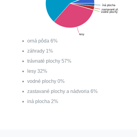
íná plocha
zastavané pl.
vodné plochy
lesy
orná pôda
6
%
záhrady
1
%
trávnaté plochy
57
%
lesy
32
%
vodné plochy
0
%
zastavané plochy a nádvoria
6
%
iná plocha
2
%