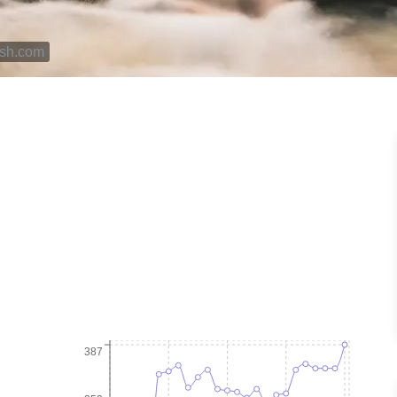
ash.com
387