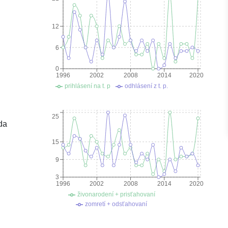
12
6
0
1996
2002
2008
2014
2020
prihlásení na t. p
odhlásení z t. p.
25
da
15
9
3
1996
2002
2008
2014
2020
živonarodení + prisťahovaní
zomretí + odsťahovaní