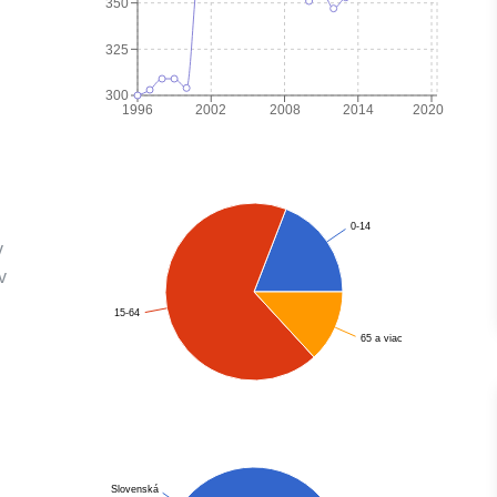
350
325
300
1996
2002
2008
2014
2020
0-14
v
v
15-64
65 a viac
Slovenská