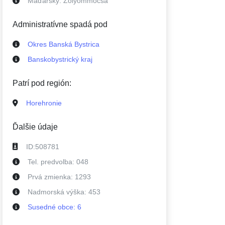
Maďarsky:
Zólyommócsa
Administratívne spadá pod
Okres Banská Bystrica
Banskobystrický kraj
Patrí pod región:
Horehronie
Ďalšie údaje
ID:
508781
Tel. predvolba:
048
Prvá zmienka:
1293
Nadmorská výška:
453
Susedné
obce
:
6