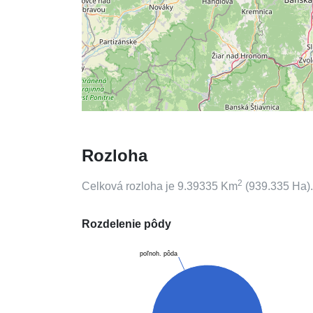
Rozloha
2
Celková rozloha je
9.39335
Km
(
939.335
Ha).
Rozdelenie pôdy
poľnoh. pôda