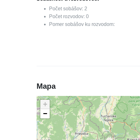
Počet sobášov:
2
Počet rozvodov:
0
Pomer sobášov ku rozvodom:
Mapa
+
−