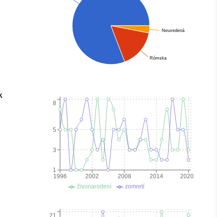
Neuvedená
Rómska
k
8
5
3
1
1996
2002
2008
2014
2020
živonarodení
zomretí
21