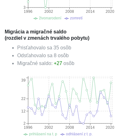
3
1996
2002
2008
2014
2020
živonarodení
zomretí
Migrácia a migračné saldo
(rozdiel v zmenách trvalého pobytu)
Prisťahovalo sa
35
osôb
Odsťahovalo sa
8
osôb
Migračné saldo:
+
27
osôb
39
22
12
2
1996
2002
2008
2014
2020
prihlásení na t. p
odhlásení z t. p.