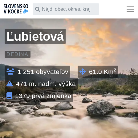
Čo chceš vyhľadať
Ľubietová
DEDINA
2
1 251
obyvateľov
61.0
Km
471
m. nadm. výška
1379
prvá zmienka