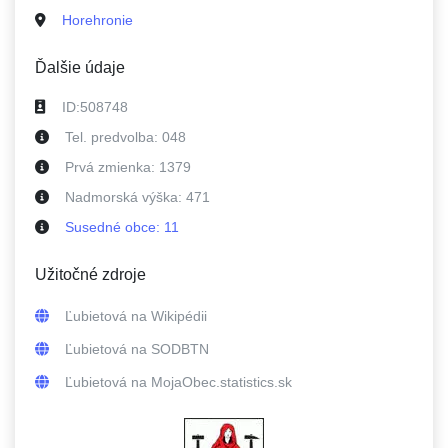
Horehronie
Ďalšie údaje
ID:
508748
Tel. predvolba:
048
Prvá zmienka:
1379
Nadmorská výška:
471
Susedné
obce
:
11
Užitočné zdroje
Ľubietová
na Wikipédii
Ľubietová
na SODBTN
Ľubietová
na MojaObec.statistics.sk