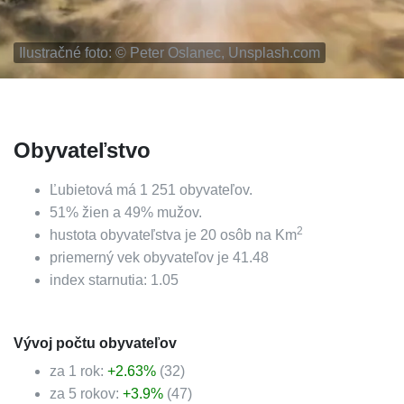
Ilustračné foto: ©
Peter Oslanec, Unsplash.com
Obyvateľstvo
Ľubietová
má
1 251
obyvateľov.
51
%
žien a
49
%
mužov.
2
hustota obyvateľstva je
20
osôb na Km
priemerný vek obyvateľov je
41.48
index starnutia:
1.05
Vývoj počtu obyvateľov
za 1 rok:
+
2.63
%
(
32
)
za 5 rokov:
+
3.9
%
(
47
)