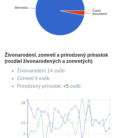
Slovenská
Česká
Neuvedená
Živonarodení, zomretí a prirodzený prírastok
(rozdiel živonarodených a zomretých)
Živonarodení
14
osôb
Zomretí
9
osôb
Prirodzený prírastok:
+
5
osôb
19
11
7