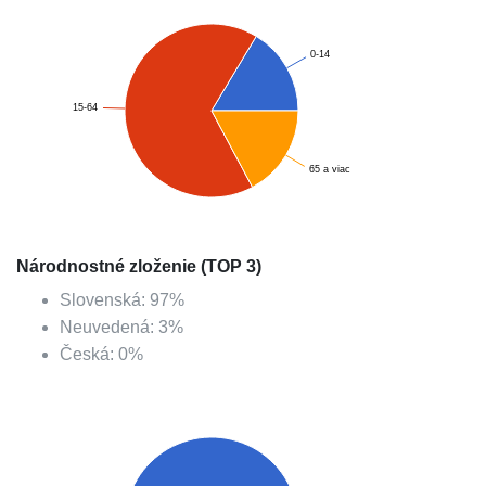
0-14
15-64
65 a viac
Národnostné zloženie (TOP 3)
Slovenská
:
97
%
Neuvedená
:
3
%
Česká
:
0
%