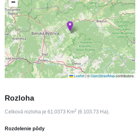
−
Leaflet
|
©
OpenStreetMap
contributors
Rozloha
2
Celková rozloha je
61.0373
Km
(
6 103.73
Ha).
Rozdelenie pôdy