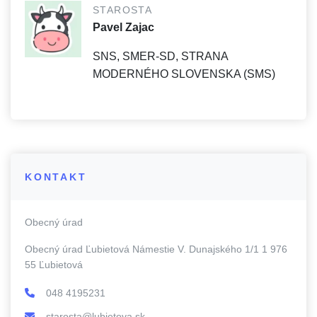
STAROSTA
Pavel Zajac
SNS, SMER-SD, STRANA
MODERNÉHO SLOVENSKA (SMS)
KONTAKT
Obecný úrad
Obecný úrad Ľubietová Námestie V. Dunajského 1/1 1 976
55 Ľubietová
048 4195231
starosta@lubietova.sk