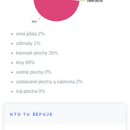
vodné plochy
lesy
orná pôda
2
%
záhrady
1
%
trávnaté plochy
26
%
lesy
69
%
vodné plochy
0
%
zastavané plochy a nádvoria
2
%
iná plocha
0
%
KTO TU ŠÉFUJE