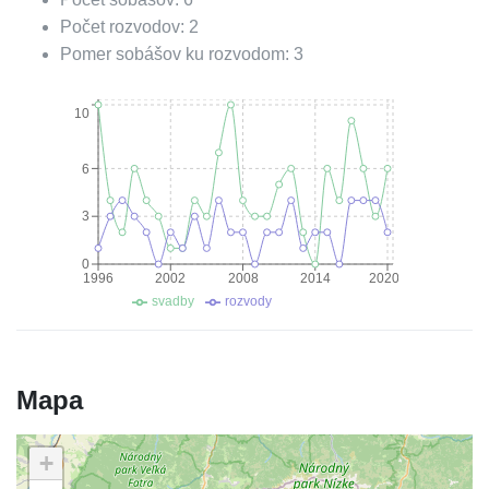
Počet rozvodov:
2
Pomer sobášov ku rozvodom:
3
10
6
3
0
1996
2002
2008
2014
2020
svadby
rozvody
Mapa
+