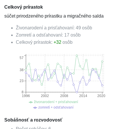
Celkový prírastok
súčet prirodzeného prírastku a migračného salda
Živonarodení a prisťahovaní:
49
osôb
Zomretí a odsťahovaní:
17
osôb
Celkový prírastok:
+
32
osôb
57
38
23
8
1996
2002
2008
2014
2020
živonarodení + prisťahovaní
zomretí + odsťahovaní
Sobášnosť a rozvodovosť
Počet sobášov:
6