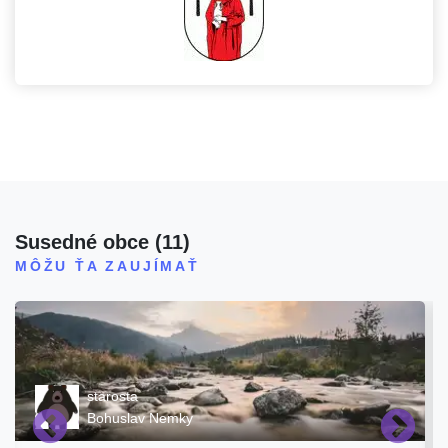
Susedné obce
(
11
)
MÔŽU ŤA ZAUJÍMAŤ
starosta
Bohuslav Nemky