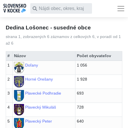
Čo chceš vyhľadať
Dedina Lošonec - susedné obce
strana 1, zobrazených 6 záznamov z celkových 6, v poradí od 1
až 6
#
Názov
Počet obyvateľov
1
Doľany
1 056
2
Horné Orešany
1 928
3
Plavecké Podhradie
693
4
Plavecký Mikuláš
728
5
Plavecký Peter
640