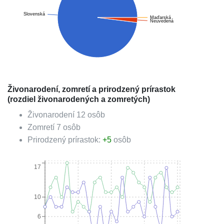
Slovenská
Maďarská
Neuvedená
Živonarodení, zomretí a prirodzený prírastok
(rozdiel živonarodených a zomretých)
Živonarodení
12
osôb
Zomretí
7
osôb
Prirodzený prírastok:
+
5
osôb
17
10
6