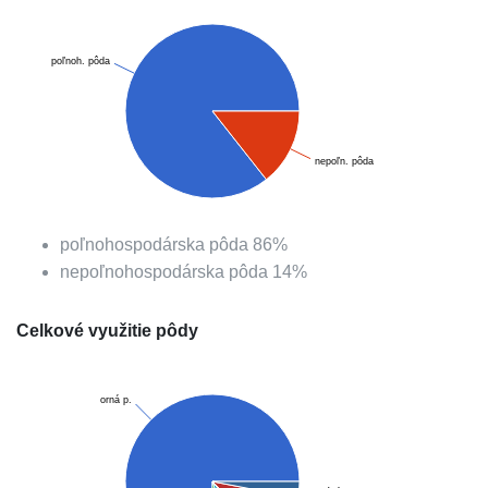
poľnoh. pôda
nepoľn. pôda
poľnohospodárska pôda
86
%
nepoľnohospodárska pôda
14
%
Celkové využitie pôdy
orná p.