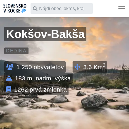
Čo chceš vyhľadať
Kokšov-Bakša
DEDINA
2
1 250
obyvateľov
3.6
Km
183
m. nadm. výška
1262
prvá zmienka