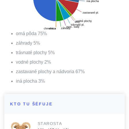
íná plocha
zastavané pl.
vodné plochy
lesy
trávnaté pl.
ovoc. sady
záhrady
chmelnica
vinice
orná pôda
75
%
záhrady
5
%
trávnaté plochy
5
%
vodné plochy
2
%
zastavané plochy a nádvoria
67
%
iná plocha
3
%
KTO TU ŠÉFUJE
STAROSTA