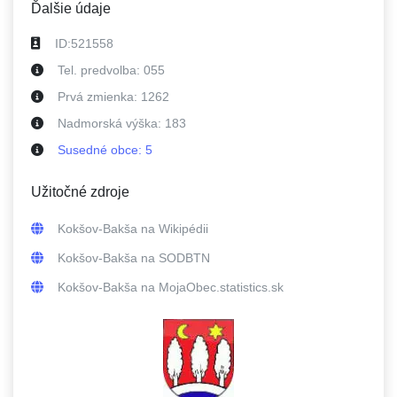
Ďalšie údaje
ID:
521558
Tel. predvolba:
055
Prvá zmienka:
1262
Nadmorská výška:
183
Susedné
obce
:
5
Užitočné zdroje
Kokšov-Bakša
na Wikipédii
Kokšov-Bakša
na SODBTN
Kokšov-Bakša
na MojaObec.statistics.sk