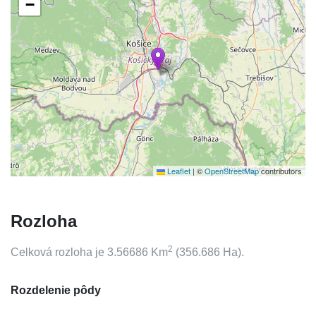
−
Leaflet
|
©
OpenStreetMap
contributors
Rozloha
2
Celková rozloha je
3.56686
Km
(
356.686
Ha).
Rozdelenie pôdy