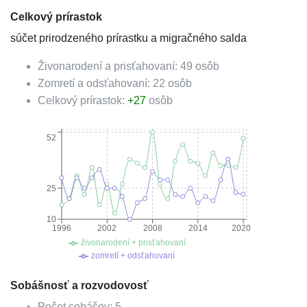
Celkový prírastok
súčet prirodzeného prírastku a migračného salda
Živonarodení a prisťahovaní:
49
osôb
Zomretí a odsťahovaní:
22
osôb
Celkový prírastok:
+
27
osôb
52
25
10
1996
2002
2008
2014
2020
živonarodení + prisťahovaní
zomretí + odsťahovaní
Sobášnosť a rozvodovosť
Počet sobášov:
5