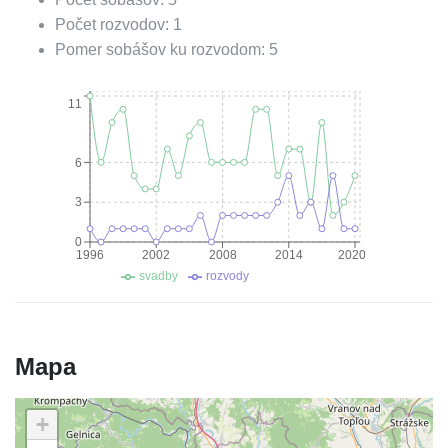
Počet rozvodov:
1
Pomer sobášov ku rozvodom:
5
11
6
3
0
1996
2002
2008
2014
2020
svadby
rozvody
Mapa
+