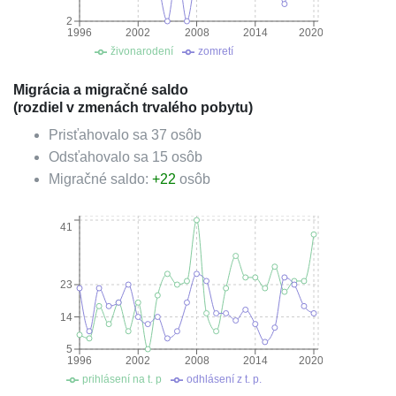
2
1996
2002
2008
2014
2020
živonarodení
zomretí
Migrácia a migračné saldo
(rozdiel v zmenách trvalého pobytu)
Prisťahovalo sa
37
osôb
Odsťahovalo sa
15
osôb
Migračné saldo:
+
22
osôb
41
23
14
5
1996
2002
2008
2014
2020
prihlásení na t. p
odhlásení z t. p.