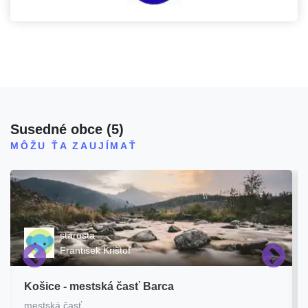
Susedné obce
(
5
)
MÔŽU ŤA ZAUJÍMAŤ
starosta
František Krištof
Košice - mestská časť Barca
mestská časť