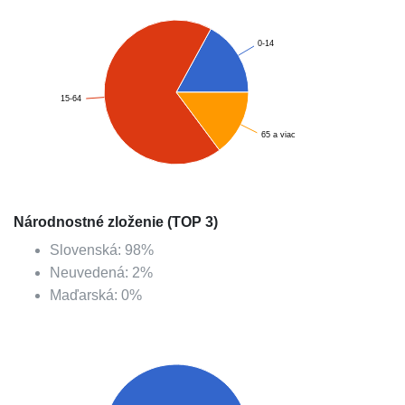
0-14
15-64
65 a viac
Národnostné zloženie (TOP 3)
Slovenská
:
98
%
Neuvedená
:
2
%
Maďarská
:
0
%