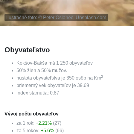
Ilustračné foto: ©
Peter Oslanec, Unsplash.com
Obyvateľstvo
Kokšov-Bakša
má
1 250
obyvateľov.
50
%
žien a
50
%
mužov.
2
hustota obyvateľstva je
350
osôb na Km
priemerný vek obyvateľov je
39.69
index starnutia:
0.87
Vývoj počtu obyvateľov
za 1 rok:
+
2.21
%
(
27
)
za 5 rokov:
+
5.6
%
(
66
)