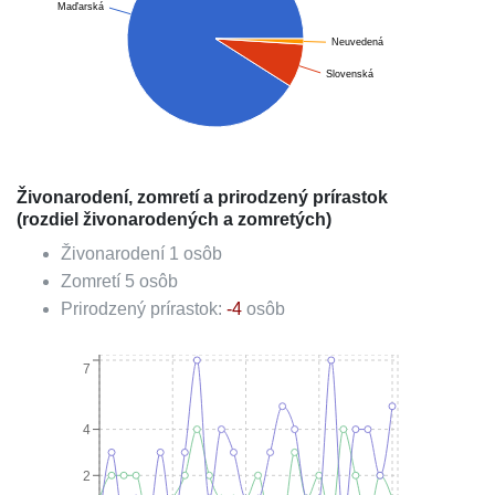
Maďarská
Neuvedená
Slovenská
Živonarodení, zomretí a prirodzený prírastok
(rozdiel živonarodených a zomretých)
Živonarodení
1
osôb
Zomretí
5
osôb
Prirodzený prírastok:
-4
osôb
7
4
2