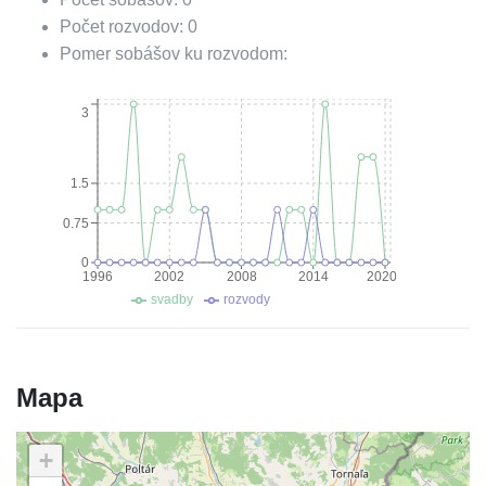
Počet rozvodov:
0
Pomer sobášov ku rozvodom:
3
1.5
0.75
0
1996
2002
2008
2014
2020
svadby
rozvody
Mapa
+