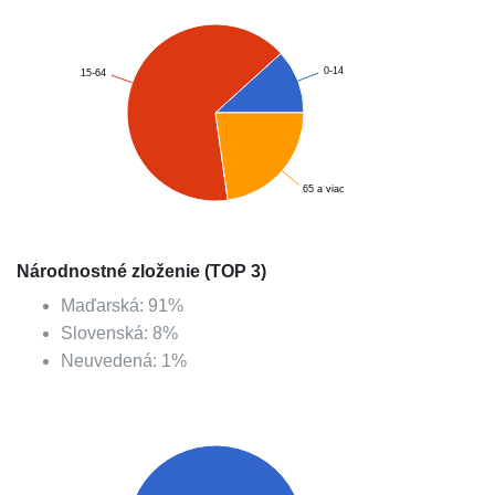
0-14
15-64
65 a viac
Národnostné zloženie (TOP 3)
Maďarská
:
91
%
Slovenská
:
8
%
Neuvedená
:
1
%