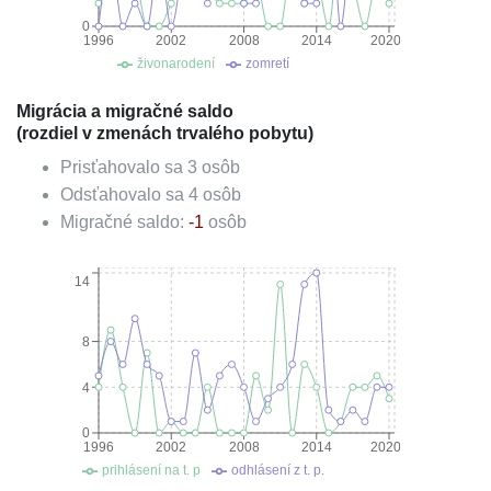
0
1996
2002
2008
2014
2020
živonarodení
zomretí
Migrácia a migračné saldo
(rozdiel v zmenách trvalého pobytu)
Prisťahovalo sa
3
osôb
Odsťahovalo sa
4
osôb
Migračné saldo:
-1
osôb
14
8
4
0
1996
2002
2008
2014
2020
prihlásení na t. p
odhlásení z t. p.