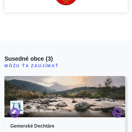
Susedné obce
(
3
)
MÔŽU ŤA ZAUJÍMAŤ
starosta
Ondrej Borbáš
Gemerské Dechtáre