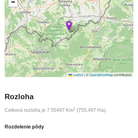
−
Leaflet
|
©
OpenStreetMap
contributors
Rozloha
2
Celková rozloha je
7.55497
Km
(
755.497
Ha).
Rozdelenie pôdy