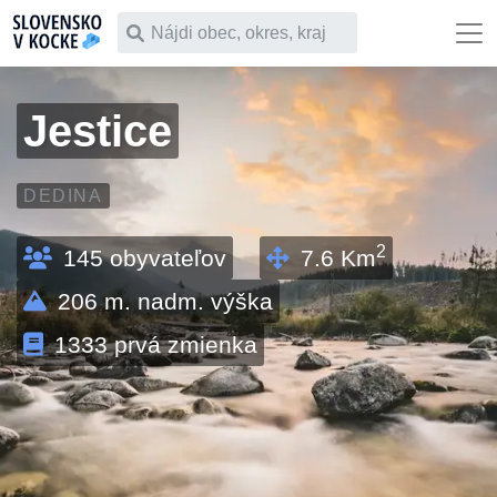
Čo chceš vyhľadať
Jestice
DEDINA
2
145
obyvateľov
7.6
Km
206
m. nadm. výška
1333
prvá zmienka