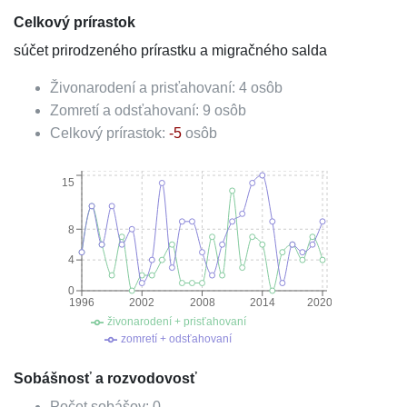
Celkový prírastok
súčet prirodzeného prírastku a migračného salda
Živonarodení a prisťahovaní:
4
osôb
Zomretí a odsťahovaní:
9
osôb
Celkový prírastok:
-5
osôb
15
8
4
0
1996
2002
2008
2014
2020
živonarodení + prisťahovaní
zomretí + odsťahovaní
Sobášnosť a rozvodovosť
Počet sobášov:
0