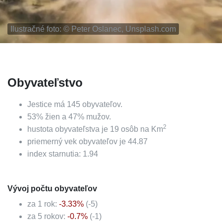
Ilustračné foto: ©
Peter Oslanec, Unsplash.com
Obyvateľstvo
Jestice
má
145
obyvateľov.
53
%
žien a
47
%
mužov.
2
hustota obyvateľstva je
19
osôb na Km
priemerný vek obyvateľov je
44.87
index starnutia:
1.94
Vývoj počtu obyvateľov
za 1 rok:
-3.33
%
(
-5
)
za 5 rokov:
-0.7
%
(
-1
)