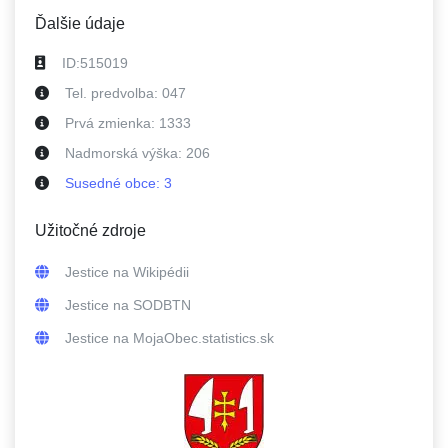
Ďalšie údaje
ID:
515019
Tel. predvolba:
047
Prvá zmienka:
1333
Nadmorská výška:
206
Susedné
obce
:
3
Užitočné zdroje
Jestice
na Wikipédii
Jestice
na SODBTN
Jestice
na MojaObec.statistics.sk