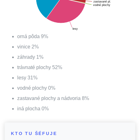
zastavané pl.
vodné plochy
lesy
orná pôda
9
%
vinice
2
%
záhrady
1
%
trávnaté plochy
52
%
lesy
31
%
vodné plochy
0
%
zastavané plochy a nádvoria
8
%
iná plocha
0
%
KTO TU ŠÉFUJE