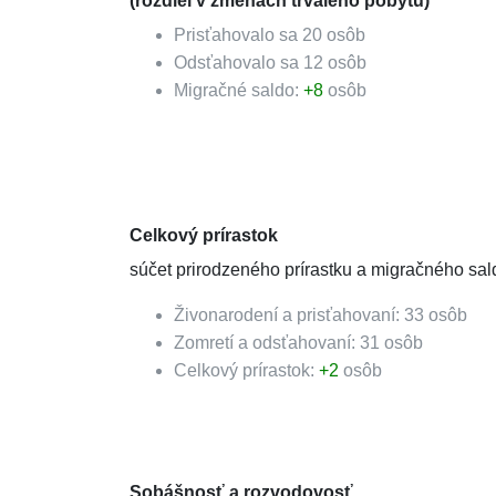
(rozdiel v zmenách trvalého pobytu)
Prisťahovalo sa
20
osôb
Odsťahovalo sa
12
osôb
Migračné saldo:
+
8
osôb
Celkový prírastok
súčet prirodzeného prírastku a migračného sal
Živonarodení a prisťahovaní:
33
osôb
Zomretí a odsťahovaní:
31
osôb
Celkový prírastok:
+
2
osôb
Sobášnosť a rozvodovosť