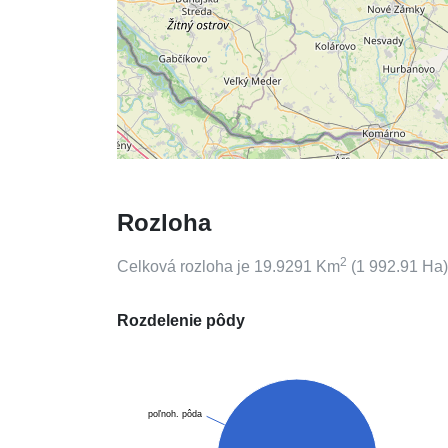
Rozloha
2
Celková rozloha je
19.9291
Km
(
1 992.91
Ha)
Rozdelenie pôdy
poľnoh. pôda