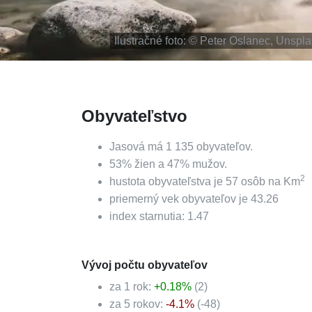
Ilustračné foto: ©
Peter Oslanec, Unspl
Obyvateľstvo
Jasová
má
1 135
obyvateľov.
53
%
žien a
47
%
mužov.
2
hustota obyvateľstva je
57
osôb na Km
priemerný vek obyvateľov je
43.26
index starnutia:
1.47
Vývoj počtu obyvateľov
za 1 rok:
+
0.18
%
(
2
)
za 5 rokov:
-4.1
%
(
-48
)