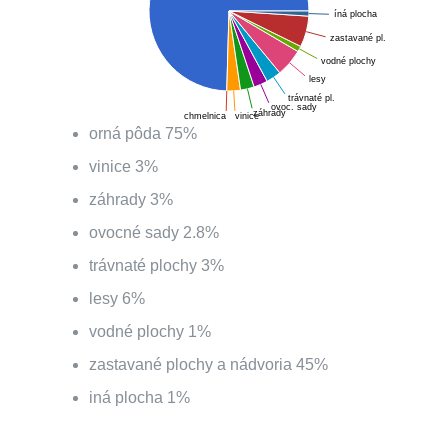
íná plocha
zastavané pl.
vodné plochy
lesy
trávnaté pl.
ovoc. sady
záhrady
vinice
chmelnica
orná pôda
75
%
vinice
3
%
záhrady
3
%
ovocné sady
2.8
%
trávnaté plochy
3
%
lesy
6
%
vodné plochy
1
%
zastavané plochy a nádvoria
45
%
iná plocha
1
%