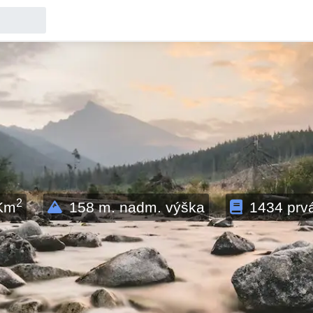
2
Km
158
m. nadm. výška
1434
prv