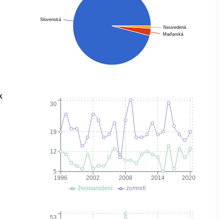
Slovenská
Neuvedená
Maďarská
k
30
19
12
5
1996
2002
2008
2014
2020
živonarodení
zomretí
53