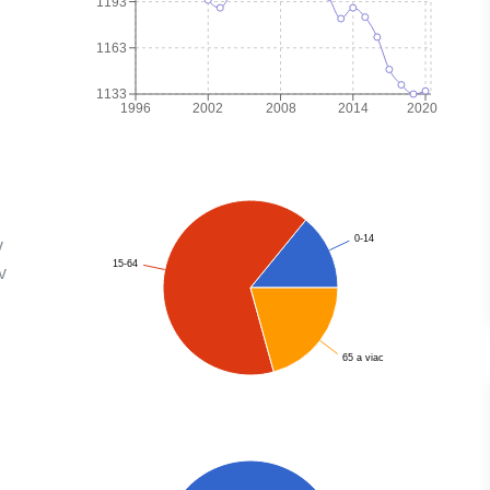
1193
1163
1133
1996
2002
2008
2014
2020
0-14
v
15-64
v
65 a viac