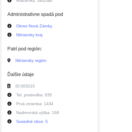
Maďarsky:
Jászfalu
Administratívne spadá pod
Okres Nové Zámky
Nitriansky kraj
Patrí pod región:
Nitriansky región
Ďalšie údaje
ID:
503215
Tel. predvolba:
035
Prvá zmienka:
1434
Nadmorská výška:
158
Susedné
obce
:
5