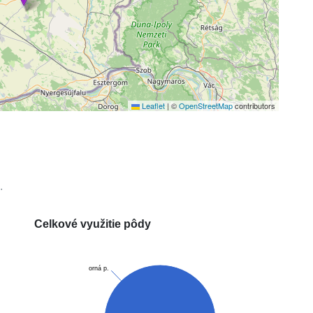
Leaflet
|
©
OpenStreetMap
contributors
.
Celkové využitie pôdy
orná p.