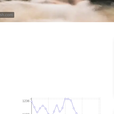
ash.com
1236