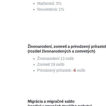
Maďarská
:
3
%
Neuvedená
:
1
%
Živonarodení, zomretí a prirodzený prírasto
(rozdiel živonarodených a zomretých)
Živonarodení
13
osôb
Zomretí
19
osôb
Prirodzený prírastok:
-6
osôb
Migrácia a migračné saldo