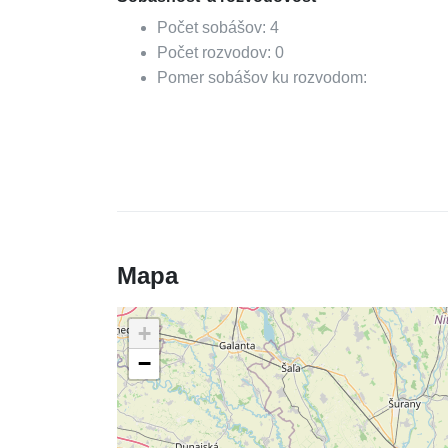
Počet sobášov:
4
Počet rozvodov:
0
Pomer sobášov ku rozvodom:
Mapa
+
−