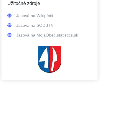
Užitočné zdroje
Jasová
na Wikipédii
Jasová
na SODBTN
Jasová
na MojaObec.statistics.sk