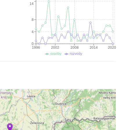
14
8
4
0
1996
2002
2008
2014
2020
svadby
rozvody