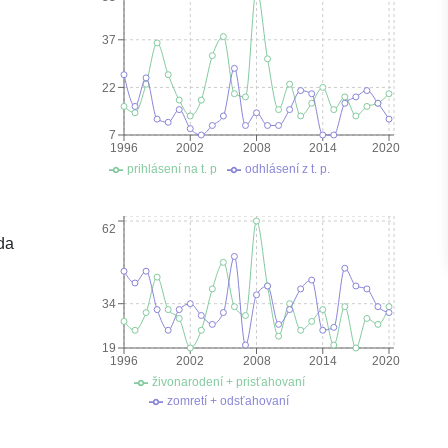
37
22
7
1996
2002
2008
2014
2020
prihlásení na t. p
odhlásení z t. p.
62
da
34
19
1996
2002
2008
2014
2020
živonarodení + prisťahovaní
zomretí + odsťahovaní