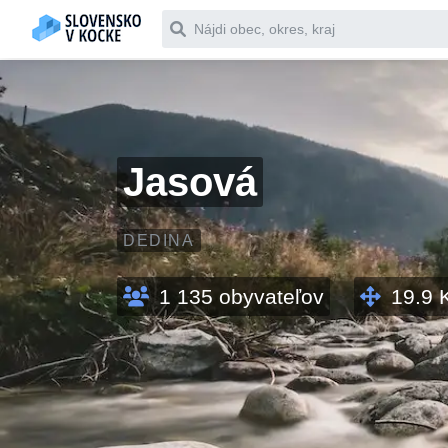
Čo chceš vyhľadať
Jasová
DEDINA
1 135
obyvateľov
19.9