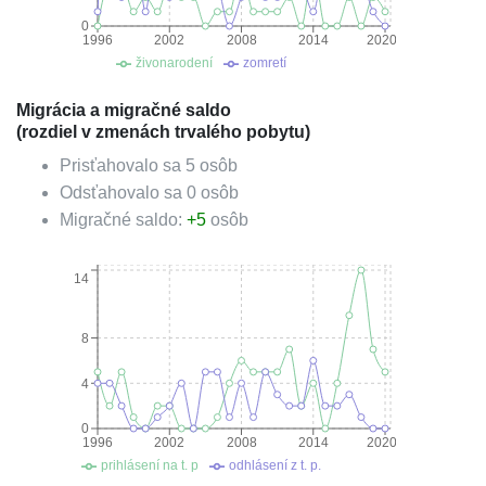
0
1996
2002
2008
2014
2020
živonarodení
zomretí
Migrácia a migračné saldo
(rozdiel v zmenách trvalého pobytu)
Prisťahovalo sa
5
osôb
Odsťahovalo sa
0
osôb
Migračné saldo:
+
5
osôb
14
8
4
0
1996
2002
2008
2014
2020
prihlásení na t. p
odhlásení z t. p.