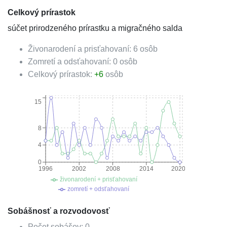
Celkový prírastok
súčet prirodzeného prírastku a migračného salda
Živonarodení a prisťahovaní:
6
osôb
Zomretí a odsťahovaní:
0
osôb
Celkový prírastok:
+
6
osôb
15
8
4
0
1996
2002
2008
2014
2020
živonarodení + prisťahovaní
zomretí + odsťahovaní
Sobášnosť a rozvodovosť
Počet sobášov:
0