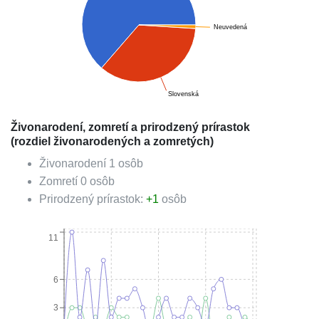
Neuvedená
Slovenská
Živonarodení, zomretí a prirodzený prírastok
(rozdiel živonarodených a zomretých)
Živonarodení
1
osôb
Zomretí
0
osôb
Prirodzený prírastok:
+
1
osôb
11
6
3