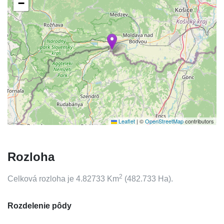
−
Leaflet
|
©
OpenStreetMap
contributors
Rozloha
2
Celková rozloha je
4.82733
Km
(
482.733
Ha).
Rozdelenie pôdy