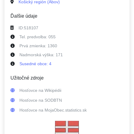
Košický región (Abov)
Ďalšie údaje
ID:
518107
Tel. predvolba:
055
Prvá zmienka:
1360
Nadmorská výška:
171
Susedné
obce
:
4
Užitočné zdroje
Hosťovce
na Wikipédii
Hosťovce
na SODBTN
Hosťovce
na MojaObec.statistics.sk