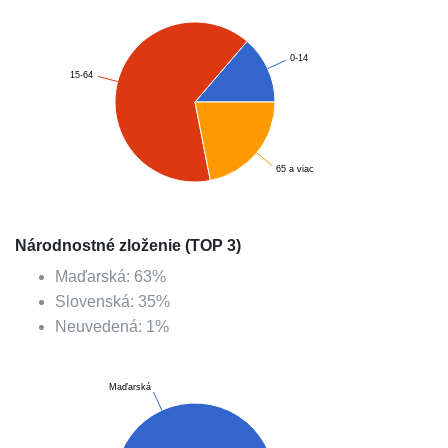
0-14
15-64
65 a viac
Národnostné zloženie (TOP 3)
Maďarská
:
63
%
Slovenská
:
35
%
Neuvedená
:
1
%
Maďarská