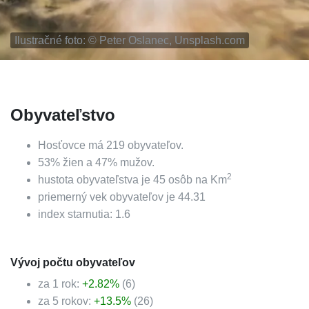
Ilustračné foto: ©
Peter Oslanec, Unsplash.com
Obyvateľstvo
Hosťovce
má
219
obyvateľov.
53
%
žien a
47
%
mužov.
2
hustota obyvateľstva je
45
osôb na Km
priemerný vek obyvateľov je
44.31
index starnutia:
1.6
Vývoj počtu obyvateľov
za 1 rok:
+
2.82
%
(
6
)
za 5 rokov:
+
13.5
%
(
26
)