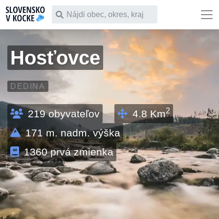
Čo chceš vyhľadať
Hosťovce
DEDINA
2
219
obyvateľov
4.8
Km
171
m. nadm. výška
1360
prvá zmienka