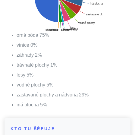
íná plocha
zastavané pl.
vodné plochy
lesy
trávnaté pl.
ovoc. sady
záhrady
chmelnica
vinice
orná pôda
75
%
vinice
0
%
záhrady
2
%
trávnaté plochy
1
%
lesy
5
%
vodné plochy
5
%
zastavané plochy a nádvoria
29
%
iná plocha
5
%
KTO TU ŠÉFUJE