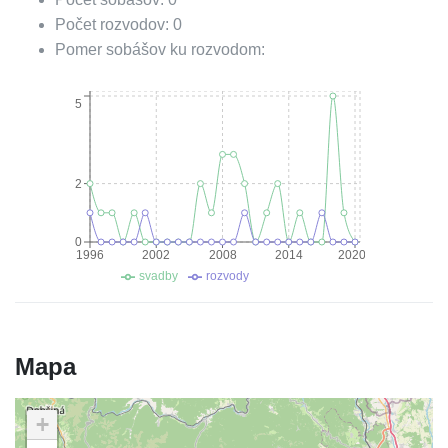
Počet rozvodov:
0
Pomer sobášov ku rozvodom:
5
2
0
1996
2002
2008
2014
2020
svadby
rozvody
Mapa
+