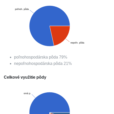
poľnoh. pôda
nepoľn. pôda
poľnohospodárska pôda
79
%
nepoľnohospodárska pôda
21
%
Celkové využitie pôdy
orná p.