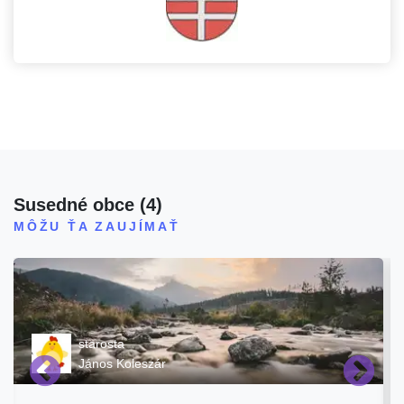
Susedné obce
(
4
)
MÔŽU ŤA ZAUJÍMAŤ
starosta
János Koleszár