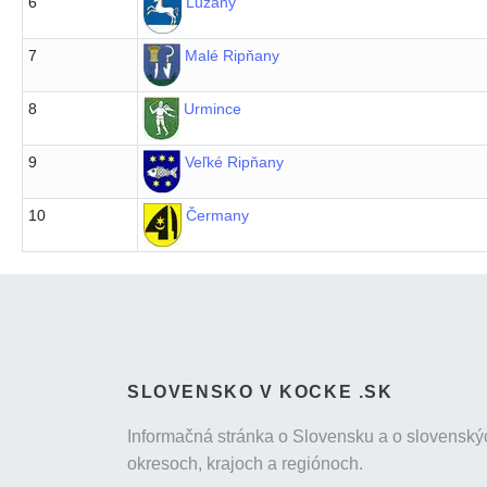
6
Lužany
7
Malé Ripňany
8
Urmince
9
Veľké Ripňany
10
Čermany
SLOVENSKO V KOCKE .SK
Informačná stránka o Slovensku a o slovenský
okresoch, krajoch a regiónoch.