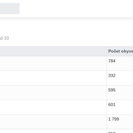
až 10
Počet obyva
784
332
595
601
1 799