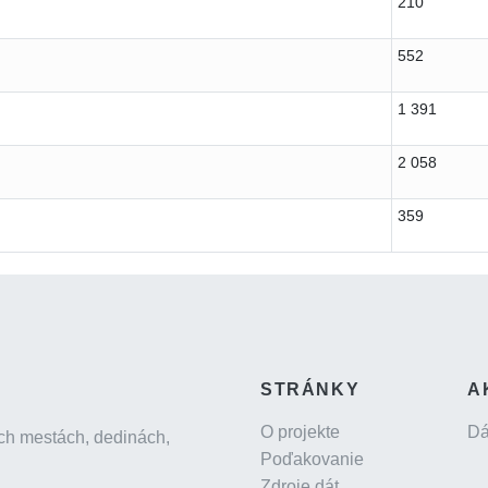
210
552
1 391
2 058
359
STRÁNKY
A
O projekte
Dá
ch mestách, dedinách,
Poďakovanie
Zdroje dát