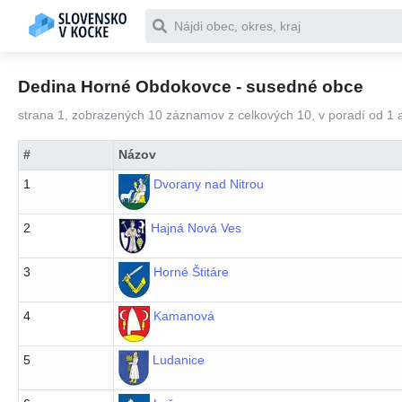
Čo chceš vyhľadať
Dedina Horné Obdokovce - susedné obce
strana 1, zobrazených 10 záznamov z celkových 10, v poradí od 1 
#
Názov
1
Dvorany nad Nitrou
2
Hajná Nová Ves
3
Horné Štitáre
4
Kamanová
5
Ludanice