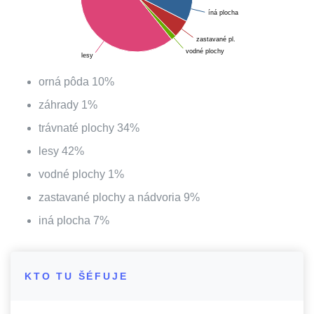
íná plocha
zastavané pl.
vodné plochy
lesy
orná pôda
10
%
záhrady
1
%
trávnaté plochy
34
%
lesy
42
%
vodné plochy
1
%
zastavané plochy a nádvoria
9
%
iná plocha
7
%
KTO TU ŠÉFUJE