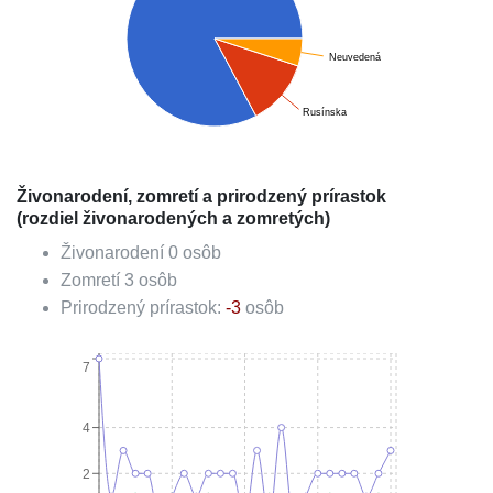
Neuvedená
Rusínska
Živonarodení, zomretí a prirodzený prírastok
(rozdiel živonarodených a zomretých)
Živonarodení
0
osôb
Zomretí
3
osôb
Prirodzený prírastok:
-3
osôb
7
4
2