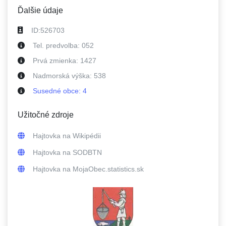
Ďalšie údaje
ID:
526703
Tel. predvolba:
052
Prvá zmienka:
1427
Nadmorská výška:
538
Susedné
obce
:
4
Užitočné zdroje
Hajtovka
na Wikipédii
Hajtovka
na SODBTN
Hajtovka
na MojaObec.statistics.sk