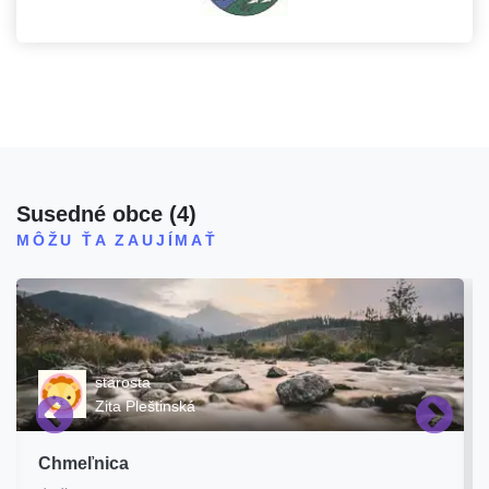
Susedné obce
(
4
)
MÔŽU ŤA ZAUJÍMAŤ
starosta
Zita Pleštinská
Chmeľnica