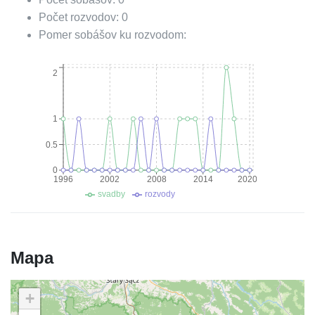
Počet rozvodov:
0
Pomer sobášov ku rozvodom:
2
1
0.5
0
1996
2002
2008
2014
2020
svadby
rozvody
Mapa
+