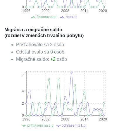
0
1996
2002
2008
2014
2020
živonarodení
zomretí
Migrácia a migračné saldo
(rozdiel v zmenách trvalého pobytu)
Prisťahovalo sa
2
osôb
Odsťahovalo sa
0
osôb
Migračné saldo:
+
2
osôb
7
4
2
0
1996
2002
2008
2014
2020
prihlásení na t. p
odhlásení z t. p.