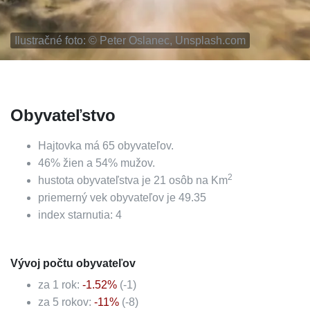
Ilustračné foto: ©
Peter Oslanec, Unsplash.com
Obyvateľstvo
Hajtovka
má
65
obyvateľov.
46
%
žien a
54
%
mužov.
2
hustota obyvateľstva je
21
osôb na Km
priemerný vek obyvateľov je
49.35
index starnutia:
4
Vývoj počtu obyvateľov
za 1 rok:
-1.52
%
(
-1
)
za 5 rokov:
-11
%
(
-8
)