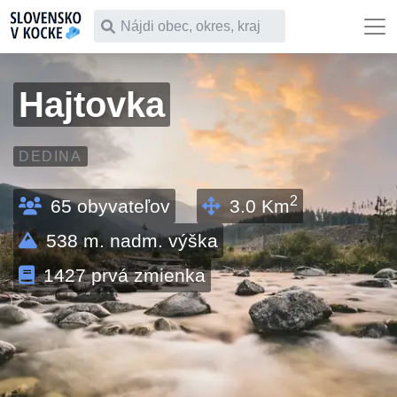
Čo chceš vyhľadať
Hajtovka
DEDINA
2
65
obyvateľov
3.0
Km
538
m. nadm. výška
1427
prvá zmienka