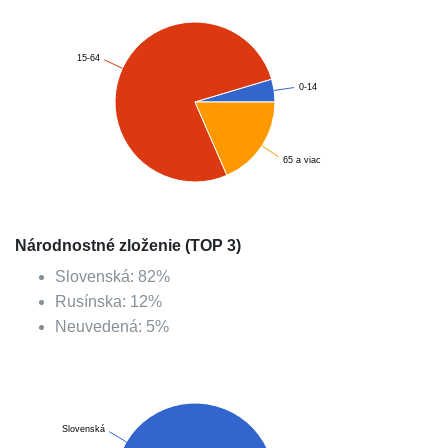
15-64
0-14
65 a viac
Národnostné zloženie (TOP 3)
Slovenská
:
82
%
Rusínska
:
12
%
Neuvedená
:
5
%
Slovenská