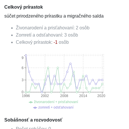
Celkový prírastok
súčet prirodzeného prírastku a migračného salda
Živonarodení a prisťahovaní:
2
osôb
Zomretí a odsťahovaní:
3
osôb
Celkový prírastok:
-1
osôb
9
6
3
0
1996
2002
2008
2014
2020
živonarodení + prisťahovaní
zomretí + odsťahovaní
Sobášnosť a rozvodovosť
Počet sobášov:
0