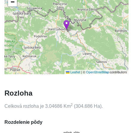
−
Leaflet
|
©
OpenStreetMap
contributors
Rozloha
2
Celková rozloha je
3.04686
Km
(
304.686
Ha).
Rozdelenie pôdy
poľnoh. pôda