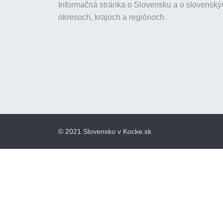
Informačná stránka o Slovensku a o slovenský
okresoch, krajoch a regiónoch.
© 2021 Slovensko v Kocke.sk