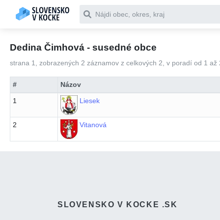
Čo chceš vyhľadať
Dedina Čimhová - susedné obce
strana 1, zobrazených 2 záznamov z celkových 2, v poradí od 1 až 
#
Názov
1
Liesek
2
Vitanová
SLOVENSKO V KOCKE .SK