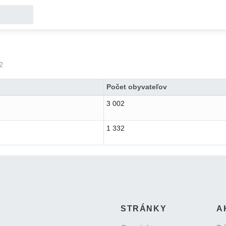
2
Počet obyvateľov
3 002
1 332
STRÁNKY
A