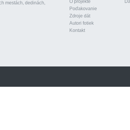
O projekte
Dá
ch mestách, dedinách,
Poďakovanie
Zdroje dát
Autori fotiek
Kontakt