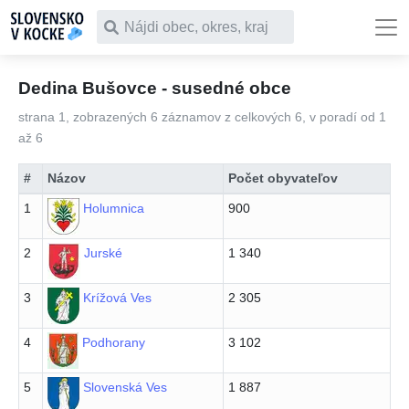
Čo chceš vyhľadať
Dedina Bušovce - susedné obce
strana 1, zobrazených 6 záznamov z celkových 6, v poradí od 1
až 6
#
Názov
Počet obyvateľov
1
Holumnica
900
2
Jurské
1 340
3
Krížová Ves
2 305
4
Podhorany
3 102
5
Slovenská Ves
1 887