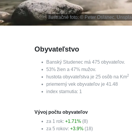
Ilustračné foto: ©
Peter Oslanec, Unspl
Obyvateľstvo
Banský Studenec
má
475
obyvateľov.
53
%
žien a
47
%
mužov.
2
hustota obyvateľstva je
25
osôb na Km
priemerný vek obyvateľov je
41.48
index starnutia:
1
Vývoj počtu obyvateľov
za 1 rok:
+
1.71
%
(
8
)
za 5 rokov:
+
3.9
%
(
18
)