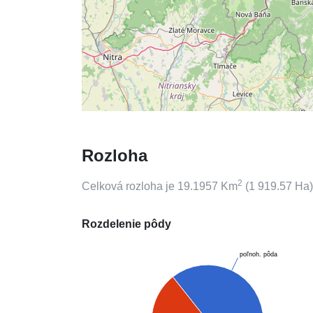
Rozloha
2
Celková rozloha je
19.1957
Km
(
1 919.57
Ha)
Rozdelenie pôdy
poľnoh. pôda