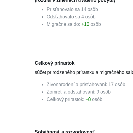
(rozdiel v zmenách trvalého pobytu)
Prisťahovalo sa
14
osôb
Odsťahovalo sa
4
osôb
Migračné saldo:
+
10
osôb
Celkový prírastok
súčet prirodzeného prírastku a migračného sal
Živonarodení a prisťahovaní:
17
osôb
Zomretí a odsťahovaní:
9
osôb
Celkový prírastok:
+
8
osôb
Sobášnosť a rozvodovosť