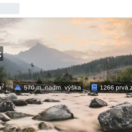
c
2
m
570
m. nadm. výška
1266
prvá 