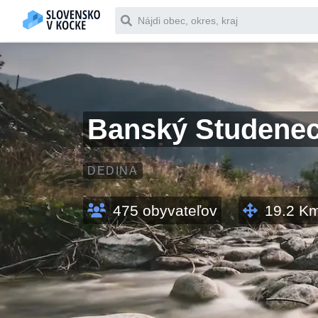
Čo chceš vyhľadať
Banský Studene
DEDINA
475
obyvateľov
19.2
K