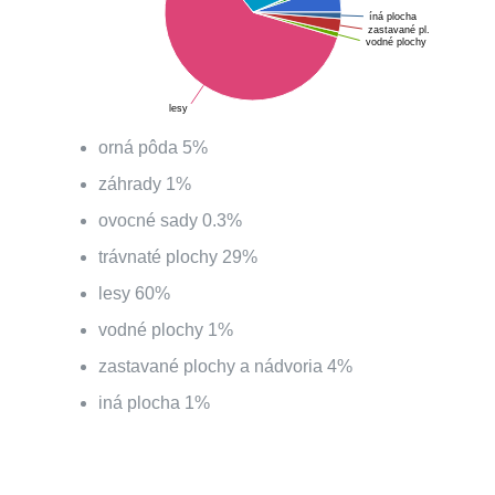
íná plocha
zastavané pl.
vodné plochy
lesy
orná pôda
5
%
záhrady
1
%
ovocné sady
0.3
%
trávnaté plochy
29
%
lesy
60
%
vodné plochy
1
%
zastavané plochy a nádvoria
4
%
iná plocha
1
%