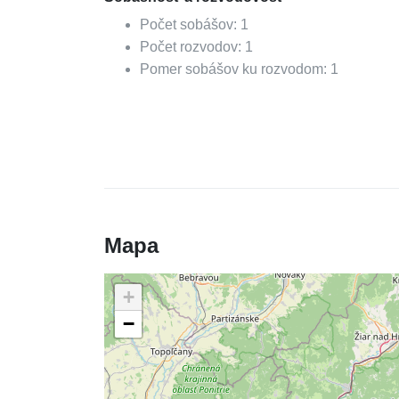
Počet sobášov:
1
Počet rozvodov:
1
Pomer sobášov ku rozvodom:
1
Mapa
+
−