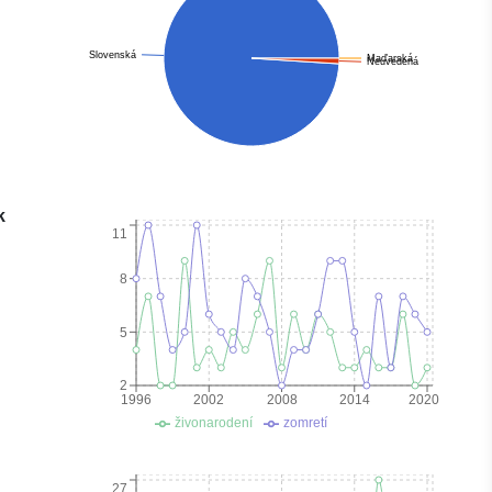
Slovenská
Maďarská
Neuvedená
k
11
8
5
2
1996
2002
2008
2014
2020
živonarodení
zomretí
27