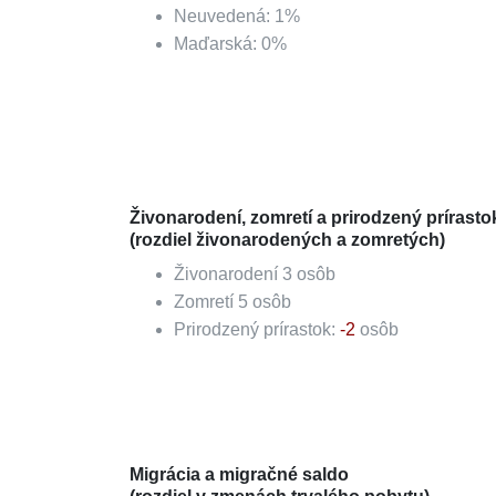
Neuvedená
:
1
%
Maďarská
:
0
%
Živonarodení, zomretí a prirodzený prírasto
(rozdiel živonarodených a zomretých)
Živonarodení
3
osôb
Zomretí
5
osôb
Prirodzený prírastok:
-2
osôb
Migrácia a migračné saldo