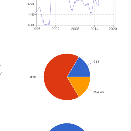
458
448
438
1996
2002
2008
2014
2020
0-14
v
v
15-64
65 a viac