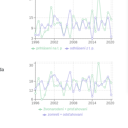
15
9
3
1996
2002
2008
2014
2020
prihlásení na t. p
odhlásení z t. p.
30
da
18
12
6
1996
2002
2008
2014
2020
živonarodení + prisťahovaní
zomretí + odsťahovaní