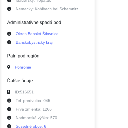
Maďarsky:
Tópatak
Nemecky:
Kohlbach bei Schemnitz
Administratívne spadá pod
Okres Banská Štiavnica
Banskobystrický kraj
Patrí pod región:
Pohronie
Ďalšie údaje
ID:
516651
Tel. predvolba:
045
Prvá zmienka:
1266
Nadmorská výška:
570
Susedné
obce
:
6