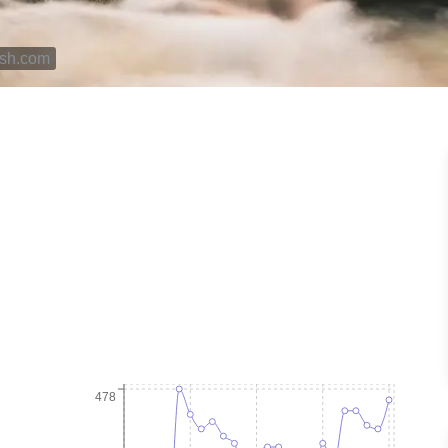
ash.com
478