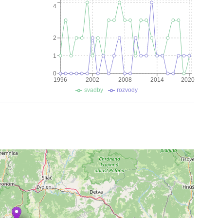
4
2
1
0
1996
2002
2008
2014
2020
svadby
rozvody