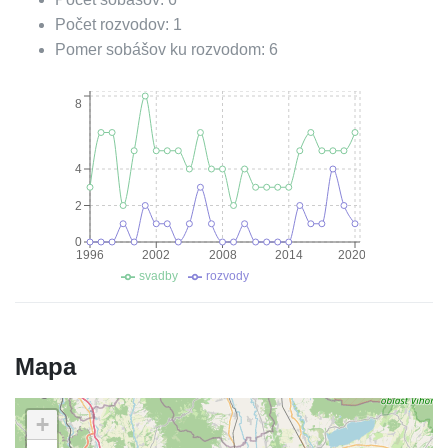
Počet rozvodov:
1
Pomer sobášov ku rozvodom:
6
8
4
2
0
1996
2002
2008
2014
2020
svadby
rozvody
Mapa
+