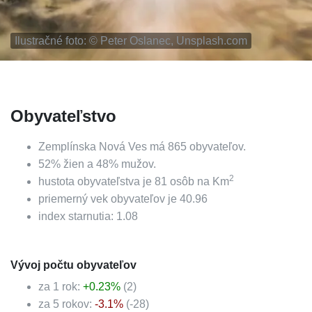
Ilustračné foto: ©
Peter Oslanec, Unsplash.com
Obyvateľstvo
Zemplínska Nová Ves
má
865
obyvateľov.
52
%
žien a
48
%
mužov.
2
hustota obyvateľstva je
81
osôb na Km
priemerný vek obyvateľov je
40.96
index starnutia:
1.08
Vývoj počtu obyvateľov
za 1 rok:
+
0.23
%
(
2
)
za 5 rokov:
-3.1
%
(
-28
)