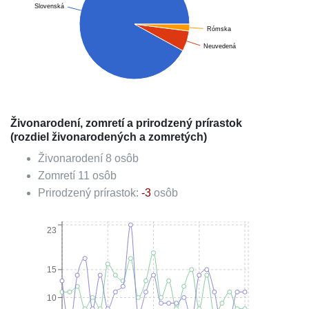
Slovenská
Rómska
Neuvedená
Živonarodení, zomretí a prirodzený prírastok
(rozdiel živonarodených a zomretých)
Živonarodení
8
osôb
Zomretí
11
osôb
Prirodzený prírastok:
-3
osôb
23
15
10