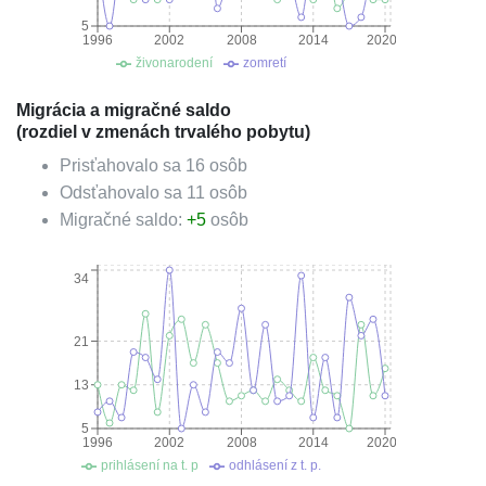
5
1996
2002
2008
2014
2020
živonarodení
zomretí
Migrácia a migračné saldo
(rozdiel v zmenách trvalého pobytu)
Prisťahovalo sa
16
osôb
Odsťahovalo sa
11
osôb
Migračné saldo:
+
5
osôb
34
21
13
5
1996
2002
2008
2014
2020
prihlásení na t. p
odhlásení z t. p.