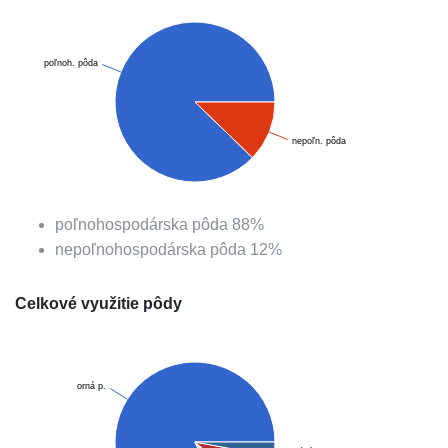
poľnoh. pôda
nepoľn. pôda
poľnohospodárska pôda
88
%
nepoľnohospodárska pôda
12
%
Celkové využitie pôdy
orná p.