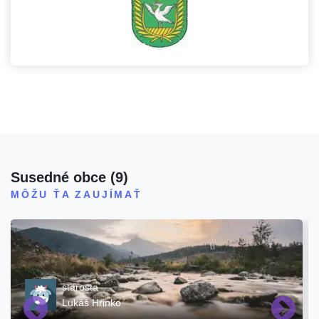
Susedné obce
(
9
)
MÔŽU ŤA ZAUJÍMAŤ
starosta
Lukáš Hrinko