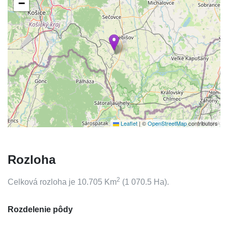
−
Leaflet
|
©
OpenStreetMap
contributors
Rozloha
2
Celková rozloha je
10.705
Km
(
1 070.5
Ha).
Rozdelenie pôdy