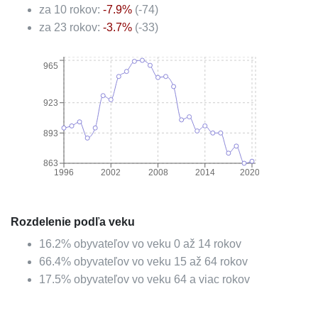
za 10 rokov:
-7.9
%
(
-74
)
za 23 rokov:
-3.7
%
(
-33
)
965
923
893
863
1996
2002
2008
2014
2020
Rozdelenie podľa veku
16.2
%
obyvateľov vo veku 0 až 14 rokov
66.4
%
obyvateľov vo veku 15 až 64 rokov
17.5
%
obyvateľov vo veku 64 a viac rokov