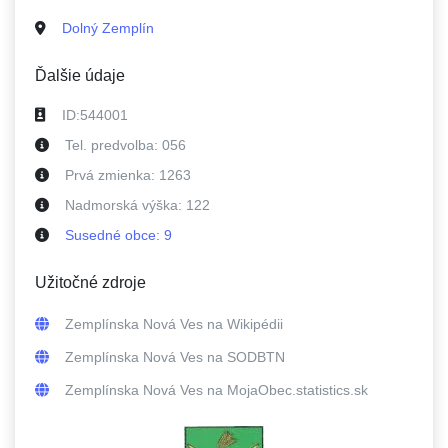
Dolný Zemplín
Ďalšie údaje
ID:
544001
Tel. predvolba:
056
Prvá zmienka:
1263
Nadmorská výška:
122
Susedné
obce
:
9
Užitočné zdroje
Zemplínska Nová Ves
na Wikipédii
Zemplínska Nová Ves
na SODBTN
Zemplínska Nová Ves
na MojaObec.statistics.sk