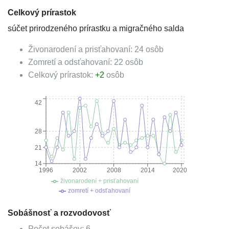
Celkový prírastok
súčet prirodzeného prírastku a migračného salda
Živonarodení a prisťahovaní:
24
osôb
Zomretí a odsťahovaní:
22
osôb
Celkový prírastok:
+
2
osôb
42
28
21
14
1996
2002
2008
2014
2020
živonarodení + prisťahovaní
zomretí + odsťahovaní
Sobášnosť a rozvodovosť
Počet sobášov:
6