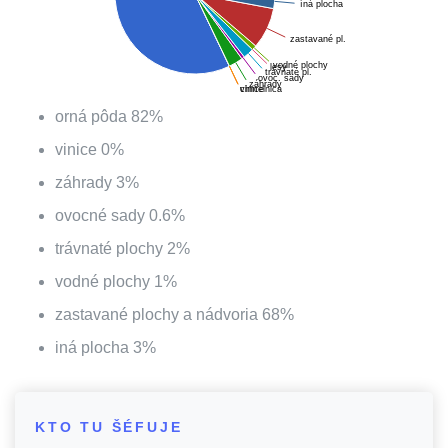
íná plocha
zastavané pl.
vodné plochy
lesy
trávnaté pl.
ovoc. sady
záhrady
vinice
chmelnica
orná pôda
82
%
vinice
0
%
záhrady
3
%
ovocné sady
0.6
%
trávnaté plochy
2
%
vodné plochy
1
%
zastavané plochy a nádvoria
68
%
iná plocha
3
%
KTO TU ŠÉFUJE