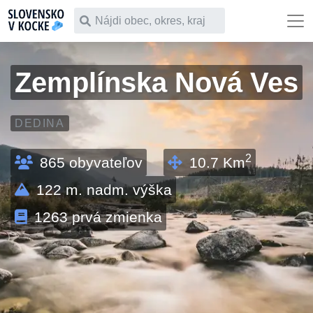
Čo chceš vyhľadať
Zemplínska Nová Ves
DEDINA
2
865
obyvateľov
10.7
Km
122
m. nadm. výška
1263
prvá zmienka