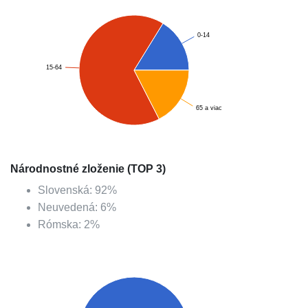
0-14
15-64
65 a viac
Národnostné zloženie (TOP 3)
Slovenská
:
92
%
Neuvedená
:
6
%
Rómska
:
2
%