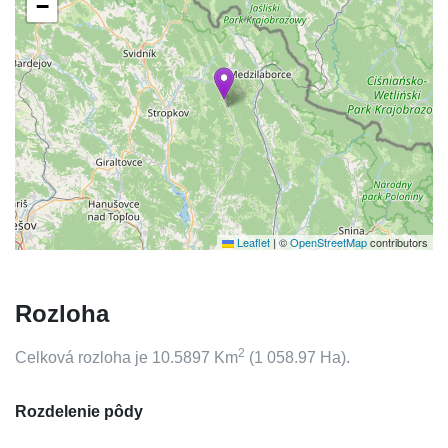
−
Leaflet
|
©
OpenStreetMap
contributors
Rozloha
2
Celková rozloha je
10.5897
Km
(
1 058.97
Ha).
Rozdelenie pôdy