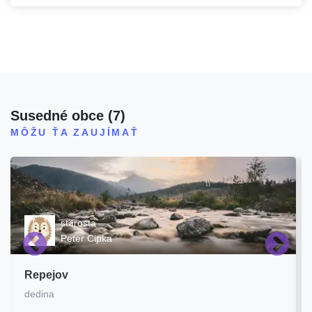
Susedné obce
(
7
)
MÔŽU ŤA ZAUJÍMAŤ
starosta
Peter Cipka
Repejov
dedina