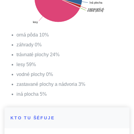
íná plocha
zastavané pl.
vodné plochy
lesy
orná pôda
10
%
záhrady
0
%
trávnaté plochy
24
%
lesy
59
%
vodné plochy
0
%
zastavané plochy a nádvoria
3
%
iná plocha
5
%
KTO TU ŠÉFUJE