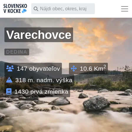
Čo chceš vyhľadať
Varechovce
DEDINA
2
147
obyvateľov
10.6
Km
318
m. nadm. výška
1430
prvá zmienka