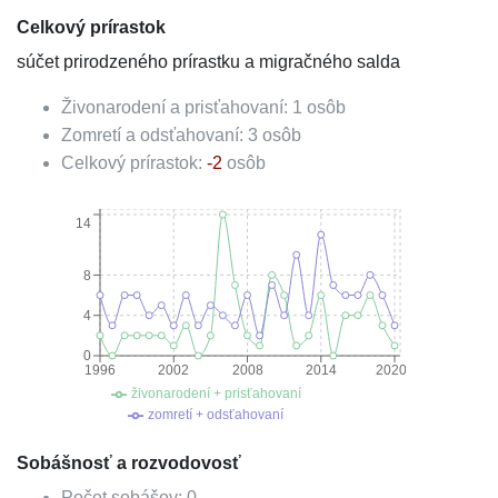
Celkový prírastok
súčet prirodzeného prírastku a migračného salda
Živonarodení a prisťahovaní:
1
osôb
Zomretí a odsťahovaní:
3
osôb
Celkový prírastok:
-2
osôb
14
8
4
0
1996
2002
2008
2014
2020
živonarodení + prisťahovaní
zomretí + odsťahovaní
Sobášnosť a rozvodovosť
Počet sobášov:
0