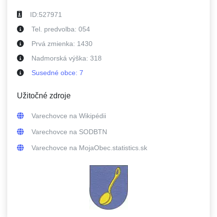
ID:
527971
Tel. predvolba:
054
Prvá zmienka:
1430
Nadmorská výška:
318
Susedné
obce
:
7
Užitočné zdroje
Varechovce
na Wikipédii
Varechovce
na SODBTN
Varechovce
na MojaObec.statistics.sk