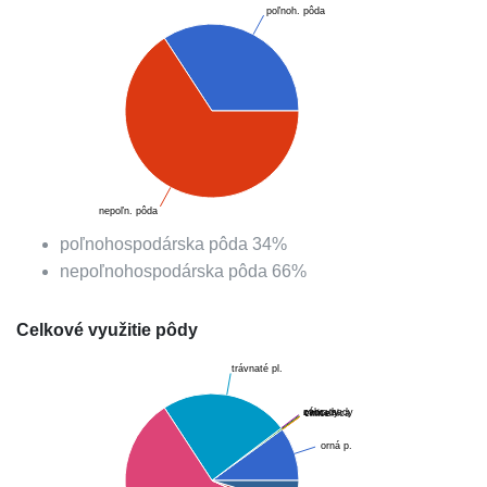
poľnoh. pôda
nepoľn. pôda
poľnohospodárska pôda
34
%
nepoľnohospodárska pôda
66
%
Celkové využitie pôdy
trávnaté pl.
ovoc. sady
záhrady
chmelnica
vinice
orná p.