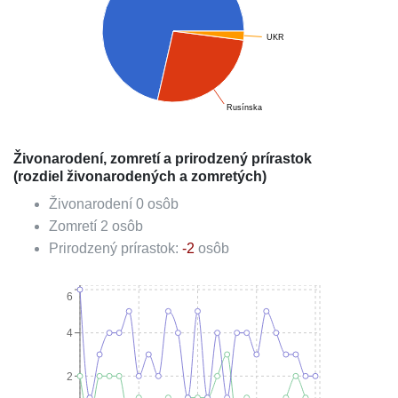
UKR
Rusínska
Živonarodení, zomretí a prirodzený prírastok
(rozdiel živonarodených a zomretých)
Živonarodení
0
osôb
Zomretí
2
osôb
Prirodzený prírastok:
-2
osôb
6
4
2