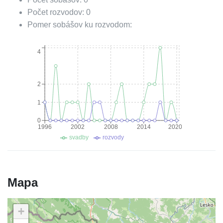
Počet rozvodov:
0
Pomer sobášov ku rozvodom:
4
2
1
0
1996
2002
2008
2014
2020
svadby
rozvody
Mapa
+