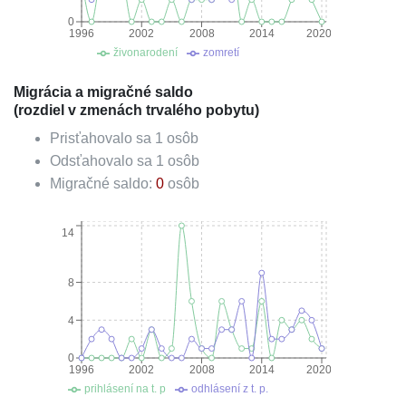
0
1996
2002
2008
2014
2020
živonarodení
zomretí
Migrácia a migračné saldo
(rozdiel v zmenách trvalého pobytu)
Prisťahovalo sa
1
osôb
Odsťahovalo sa
1
osôb
Migračné saldo:
0
osôb
14
8
4
0
1996
2002
2008
2014
2020
prihlásení na t. p
odhlásení z t. p.