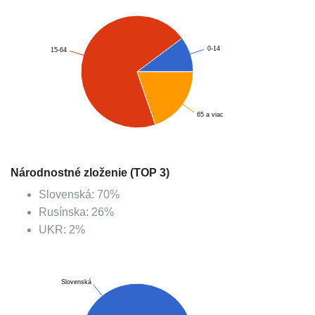
0-14
15-64
65 a viac
Národnostné zloženie (TOP 3)
Slovenská
:
70
%
Rusínska
:
26
%
UKR
:
2
%
Slovenská