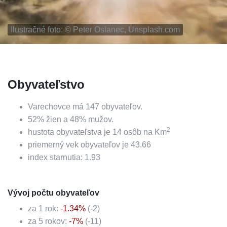
Ilustračné foto: ©
Peter Oslanec, Unsplash.com
Obyvateľstvo
Varechovce
má
147
obyvateľov.
52
%
žien a
48
%
mužov.
2
hustota obyvateľstva je
14
osôb na Km
priemerný vek obyvateľov je
43.66
index starnutia:
1.93
Vývoj počtu obyvateľov
za 1 rok:
-1.34
%
(
-2
)
za 5 rokov:
-7
%
(
-11
)