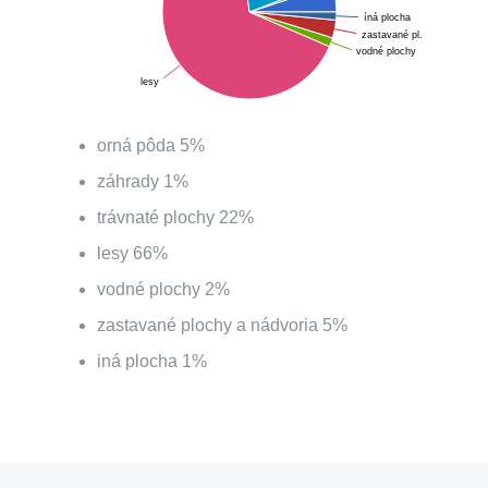
íná plocha
zastavané pl.
vodné plochy
lesy
orná pôda
5
%
záhrady
1
%
trávnaté plochy
22
%
lesy
66
%
vodné plochy
2
%
zastavané plochy a nádvoria
5
%
iná plocha
1
%