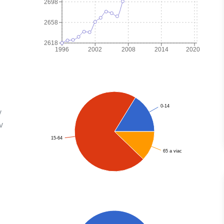
2698
2658
2618
1996
2002
2008
2014
2020
0-14
v
v
15-64
65 a viac