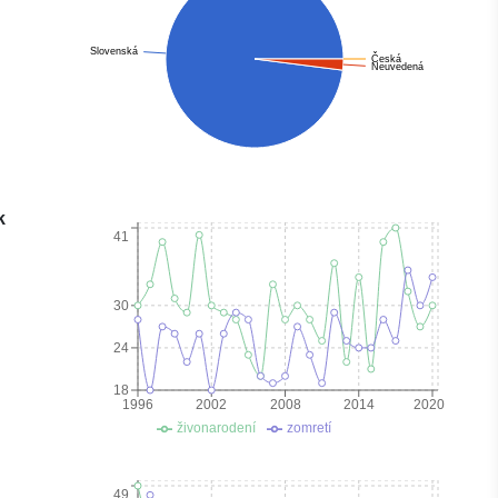
Slovenská
Česká
Neuvedená
k
41
30
24
18
1996
2002
2008
2014
2020
živonarodení
zomretí
49