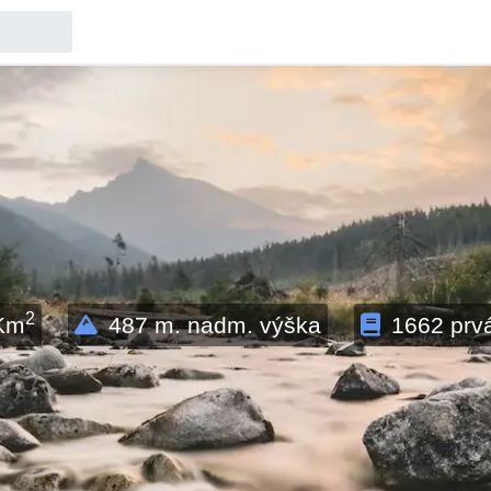
2
Km
487
m. nadm. výška
1662
prv