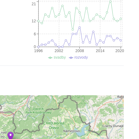
21
12
6
0
1996
2002
2008
2014
2020
svadby
rozvody