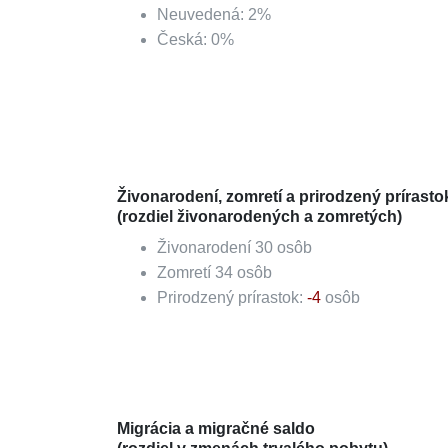
Neuvedená
:
2
%
Česká
:
0
%
Živonarodení, zomretí a prirodzený prírasto
(rozdiel živonarodených a zomretých)
Živonarodení
30
osôb
Zomretí
34
osôb
Prirodzený prírastok:
-4
osôb
Migrácia a migračné saldo