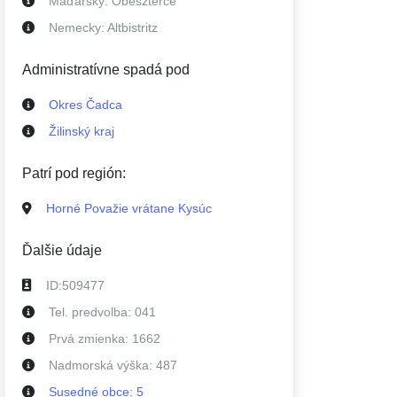
Maďarsky:
Óbeszterce
Nemecky:
Altbistritz
Administratívne spadá pod
Okres Čadca
Žilinský kraj
Patrí pod región:
Horné Považie vrátane Kysúc
Ďalšie údaje
ID:
509477
Tel. predvolba:
041
Prvá zmienka:
1662
Nadmorská výška:
487
Susedné
obce
:
5