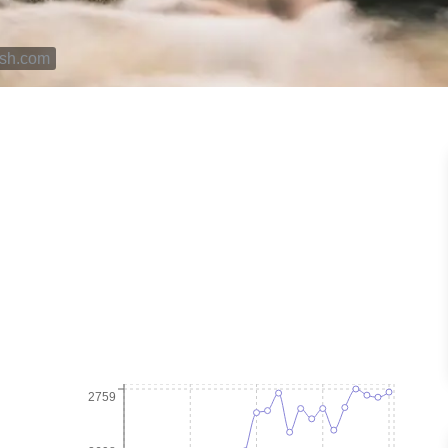
ash.com
2759