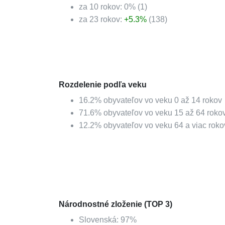
za 10 rokov:
0
%
(
1
)
za 23 rokov:
+
5.3
%
(
138
)
Rozdelenie podľa veku
16.2
%
obyvateľov vo veku 0 až 14 rokov
71.6
%
obyvateľov vo veku 15 až 64 roko
12.2
%
obyvateľov vo veku 64 a viac roko
Národnostné zloženie (TOP 3)
Slovenská
:
97
%