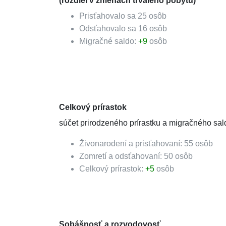
(rozdiel v zmenách trvalého pobytu)
Prisťahovalo sa
25
osôb
Odsťahovalo sa
16
osôb
Migračné saldo:
+
9
osôb
Celkový prírastok
súčet prirodzeného prírastku a migračného sal
Živonarodení a prisťahovaní:
55
osôb
Zomretí a odsťahovaní:
50
osôb
Celkový prírastok:
+
5
osôb
Sobášnosť a rozvodovosť