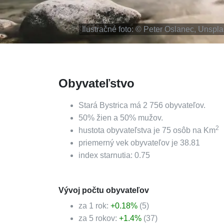
Ilustračné foto: ©
Peter Oslanec, Unspl
Obyvateľstvo
Stará Bystrica
má
2 756
obyvateľov.
50
%
žien a
50
%
mužov.
2
hustota obyvateľstva je
75
osôb na Km
priemerný vek obyvateľov je
38.81
index starnutia:
0.75
Vývoj počtu obyvateľov
za 1 rok:
+
0.18
%
(
5
)
za 5 rokov:
+
1.4
%
(
37
)