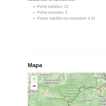
Počet sobášov:
13
Počet rozvodov:
3
Pomer sobášov ku rozvodom:
4.33
Mapa
+
−