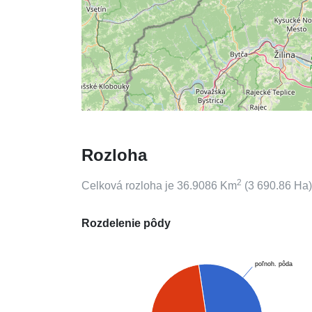
Rozloha
2
Celková rozloha je
36.9086
Km
(
3 690.86
Ha)
Rozdelenie pôdy
poľnoh. pôda