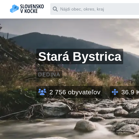
Čo chceš vyhľadať
Stará Bystrica
DEDINA
2 756
obyvateľov
36.9