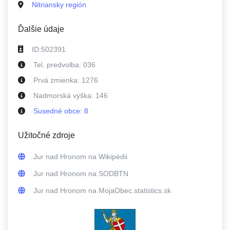
Nitriansky región
Ďalšie údaje
ID:
502391
Tel. predvolba:
036
Prvá zmienka:
1276
Nadmorská výška:
146
Susedné
obce
:
8
Užitočné zdroje
Jur nad Hronom
na Wikipédii
Jur nad Hronom
na SODBTN
Jur nad Hronom
na MojaObec.statistics.sk