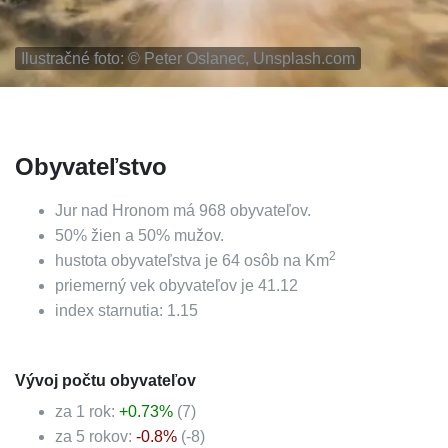
Ilustračné foto: ©
Peter Oslanec, Unsplash.com
Obyvateľstvo
Jur nad Hronom
má
968
obyvateľov.
50
%
žien a
50
%
mužov.
2
hustota obyvateľstva je
64
osôb na Km
priemerný vek obyvateľov je
41.12
index starnutia:
1.15
Vývoj počtu obyvateľov
za 1 rok:
+
0.73
%
(
7
)
za 5 rokov:
-0.8
%
(
-8
)