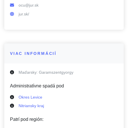
ocu@jur.sk
jur.sk/
VIAC INFORMÁCIÍ
Maďarsky:
Garamszentgyorgy
Administratívne spadá pod
Okres Levice
Nitriansky kraj
Patrí pod región: