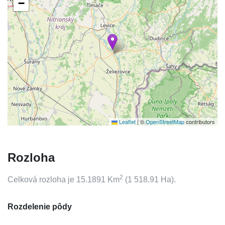
−
Leaflet
|
©
OpenStreetMap
contributors
Rozloha
2
Celková rozloha je
15.1891
Km
(
1 518.91
Ha).
Rozdelenie pôdy