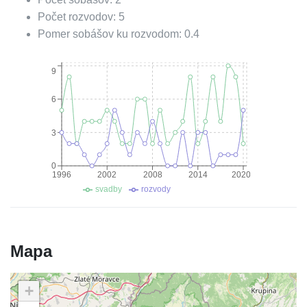
Počet rozvodov:
5
Pomer sobášov ku rozvodom:
0.4
9
6
3
0
1996
2002
2008
2014
2020
svadby
rozvody
Mapa
+