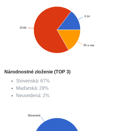
0-14
15-64
65 a viac
Národnostné zloženie (TOP 3)
Slovenská
:
67
%
Maďarská
:
29
%
Neuvedená
:
2
%
Slovenská