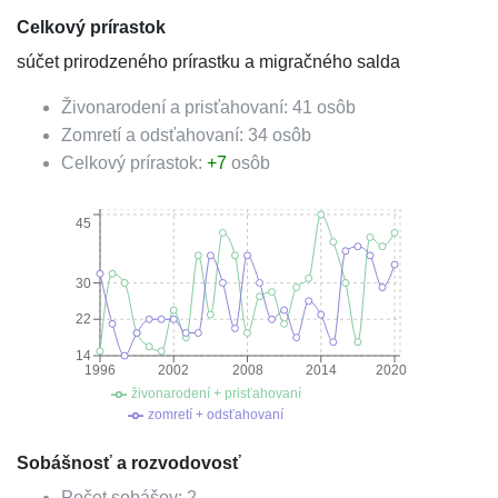
Celkový prírastok
súčet prirodzeného prírastku a migračného salda
Živonarodení a prisťahovaní:
41
osôb
Zomretí a odsťahovaní:
34
osôb
Celkový prírastok:
+
7
osôb
45
30
22
14
1996
2002
2008
2014
2020
živonarodení + prisťahovaní
zomretí + odsťahovaní
Sobášnosť a rozvodovosť
Počet sobášov:
2