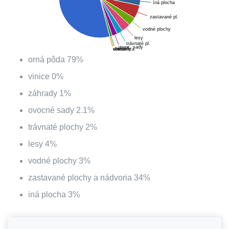
íná plocha
zastavané pl.
vodné plochy
lesy
trávnaté pl.
ovoc. sady
záhrady
chmelnica
vinice
orná pôda
79
%
vinice
0
%
záhrady
1
%
ovocné sady
2.1
%
trávnaté plochy
2
%
lesy
4
%
vodné plochy
3
%
zastavané plochy a nádvoria
34
%
iná plocha
3
%