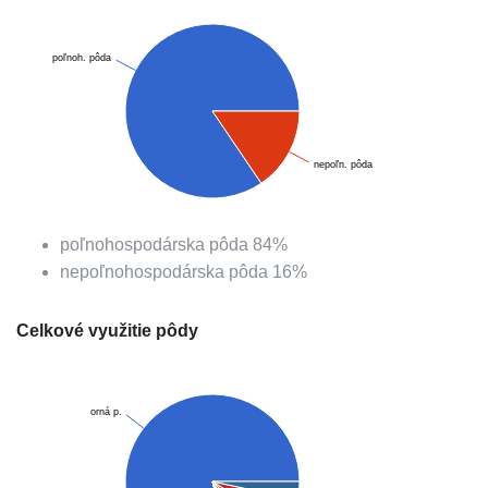
poľnoh. pôda
nepoľn. pôda
poľnohospodárska pôda
84
%
nepoľnohospodárska pôda
16
%
Celkové využitie pôdy
orná p.