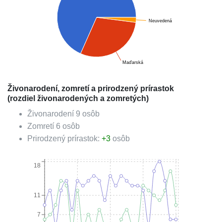
Neuvedená
Maďarská
Živonarodení, zomretí a prirodzený prírastok
(rozdiel živonarodených a zomretých)
Živonarodení
9
osôb
Zomretí
6
osôb
Prirodzený prírastok:
+
3
osôb
18
11
7