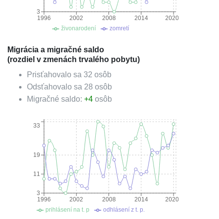
3
1996
2002
2008
2014
2020
živonarodení
zomretí
Migrácia a migračné saldo
(rozdiel v zmenách trvalého pobytu)
Prisťahovalo sa
32
osôb
Odsťahovalo sa
28
osôb
Migračné saldo:
+
4
osôb
33
19
11
3
1996
2002
2008
2014
2020
prihlásení na t. p
odhlásení z t. p.