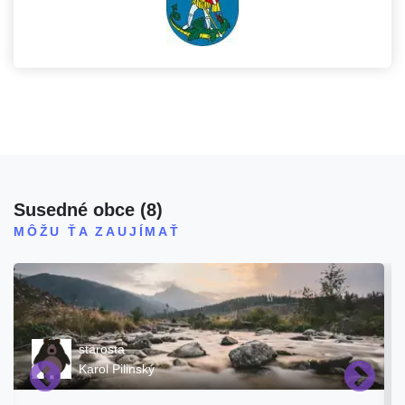
Susedné obce
(
8
)
MÔŽU ŤA ZAUJÍMAŤ
starosta
Karol Pilinský