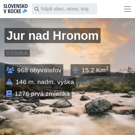
Čo chceš vyhľadať
Jur nad Hronom
DEDINA
2
968
obyvateľov
15.2
Km
146
m. nadm. výška
1276
prvá zmienka