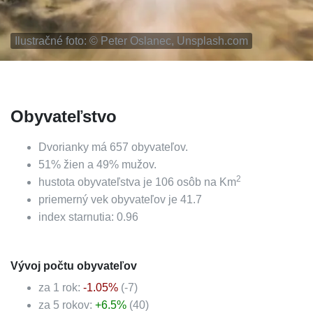
Ilustračné foto: ©
Peter Oslanec, Unsplash.com
Obyvateľstvo
Dvorianky
má
657
obyvateľov.
51
%
žien a
49
%
mužov.
2
hustota obyvateľstva je
106
osôb na Km
priemerný vek obyvateľov je
41.7
index starnutia:
0.96
Vývoj počtu obyvateľov
za 1 rok:
-1.05
%
(
-7
)
za 5 rokov:
+
6.5
%
(
40
)