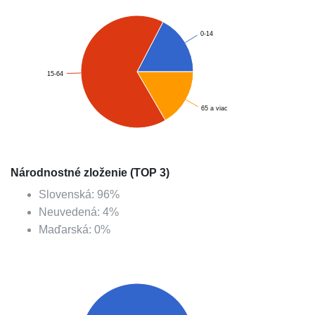
0-14
15-64
65 a viac
Národnostné zloženie (TOP 3)
Slovenská
:
96
%
Neuvedená
:
4
%
Maďarská
:
0
%