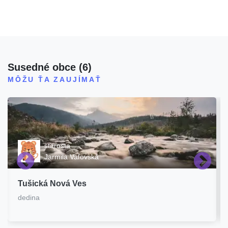
Susedné obce
(
6
)
MÔŽU ŤA ZAUJÍMAŤ
starosta
Jarmila Vaľovská
Tušická Nová Ves
dedina