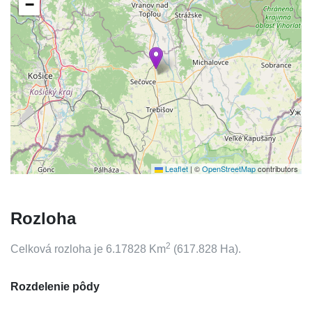
−
Leaflet
|
©
OpenStreetMap
contributors
Rozloha
2
Celková rozloha je
6.17828
Km
(
617.828
Ha).
Rozdelenie pôdy