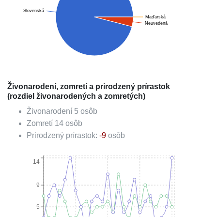
Slovenská
Maďarská
Neuvedená
Živonarodení, zomretí a prirodzený prírastok
(rozdiel živonarodených a zomretých)
Živonarodení
5
osôb
Zomretí
14
osôb
Prirodzený prírastok:
-9
osôb
14
9
5