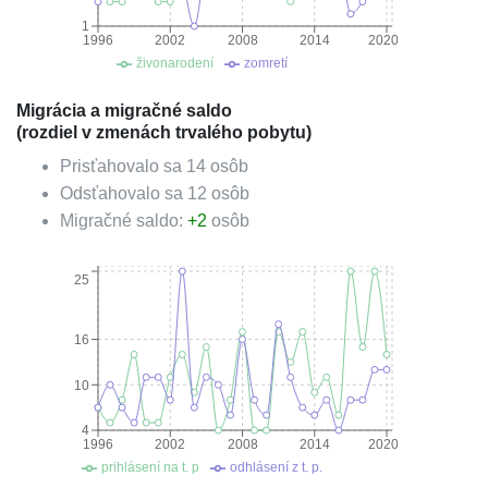
1
1996
2002
2008
2014
2020
živonarodení
zomretí
Migrácia a migračné saldo
(rozdiel v zmenách trvalého pobytu)
Prisťahovalo sa
14
osôb
Odsťahovalo sa
12
osôb
Migračné saldo:
+
2
osôb
25
16
10
4
1996
2002
2008
2014
2020
prihlásení na t. p
odhlásení z t. p.