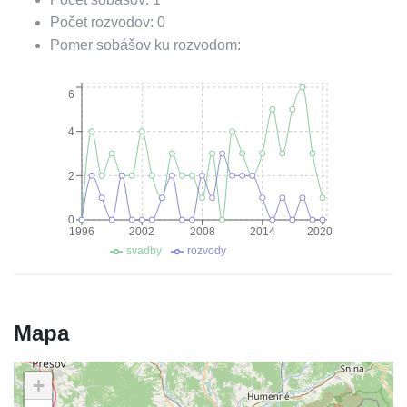
Počet rozvodov:
0
Pomer sobášov ku rozvodom:
6
4
2
0
1996
2002
2008
2014
2020
svadby
rozvody
Mapa
+