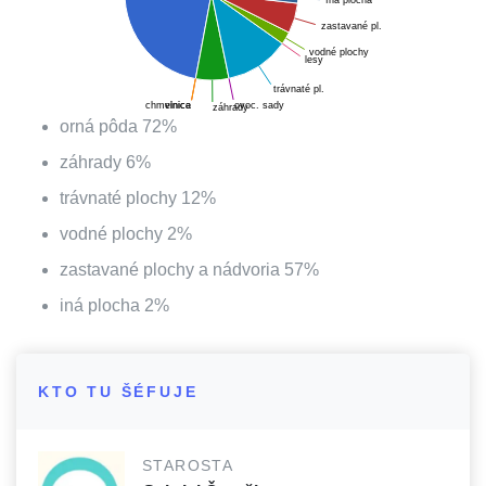
zastavané pl.
vodné plochy
lesy
trávnaté pl.
ovoc. sady
chmelnica
vinice
záhrady
orná pôda
72
%
záhrady
6
%
trávnaté plochy
12
%
vodné plochy
2
%
zastavané plochy a nádvoria
57
%
iná plocha
2
%
KTO TU ŠÉFUJE
STAROSTA