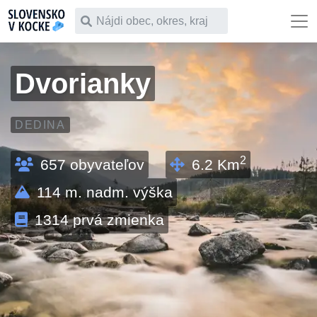
Čo chceš vyhľadať
Dvorianky
DEDINA
2
657
obyvateľov
6.2
Km
114
m. nadm. výška
1314
prvá zmienka