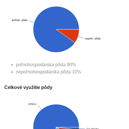
poľnoh. pôda
nepoľn. pôda
poľnohospodárska pôda
90
%
nepoľnohospodárska pôda
10
%
Celkové využitie pôdy
orná p.
íná plocha