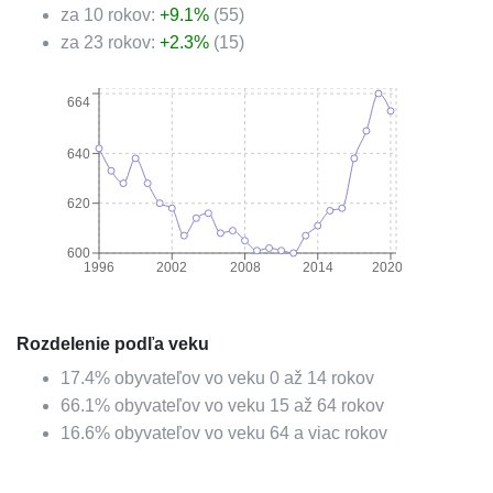
za 10 rokov:
+
9.1
%
(
55
)
za 23 rokov:
+
2.3
%
(
15
)
664
640
620
600
1996
2002
2008
2014
2020
Rozdelenie podľa veku
17.4
%
obyvateľov vo veku 0 až 14 rokov
66.1
%
obyvateľov vo veku 15 až 64 rokov
16.6
%
obyvateľov vo veku 64 a viac rokov