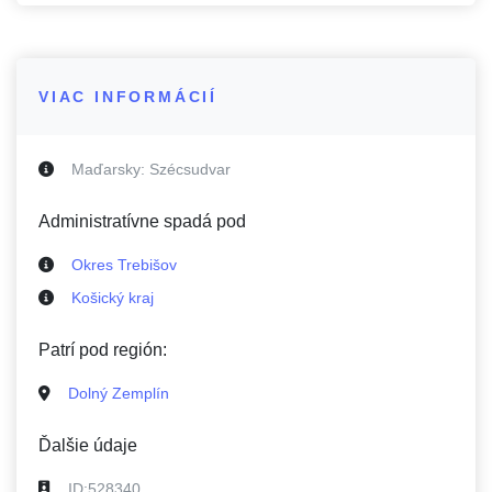
VIAC INFORMÁCIÍ
Maďarsky:
Szécsudvar
Administratívne spadá pod
Okres Trebišov
Košický kraj
Patrí pod región:
Dolný Zemplín
Ďalšie údaje
ID:
528340